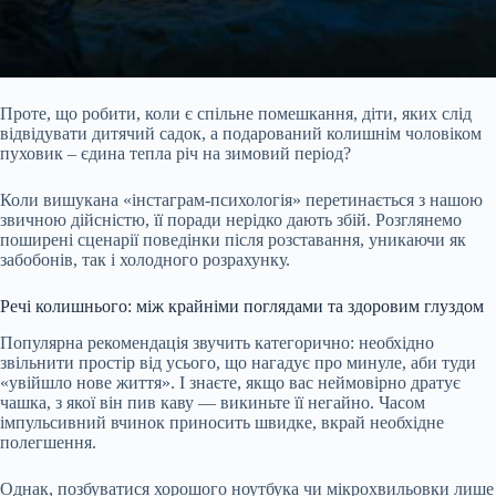
Проте, що робити, коли є спільне помешкання, діти, яких слід
відвідувати дитячий садок, а подарований колишнім чоловіком
пуховик – єдина тепла річ на зимовий період?
Коли вишукана «інстаграм-психологія» перетинається з нашою
звичною дійсністю, її поради нерідко дають збій. Розглянемо
поширені сценарії поведінки після розставання, уникаючи як
забобонів, так і холодного розрахунку.
Речі колишнього: між крайніми поглядами та здоровим глуздом
Популярна рекомендація звучить категорично: необхідно
звільнити простір від усього, що нагадує про минуле, аби туди
«увійшло нове життя». І знаєте, якщо вас неймовірно дратує
чашка, з якої він пив каву — викиньте її негайно. Часом
імпульсивний вчинок приносить швидке, вкрай необхідне
полегшення.
Однак, позбуватися хорошого ноутбука чи мікрохвильовки лише