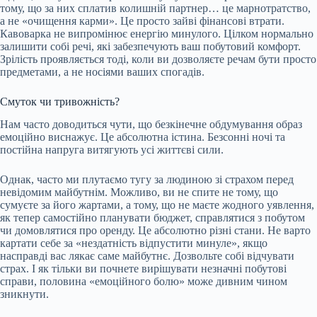
тому, що за них сплатив колишній партнер… це марнотратство,
а не «очищення карми». Це просто зайві фінансові втрати.
Кавоварка не випромінює енергію минулого. Цілком нормально
залишити собі речі, які забезпечують ваш побутовий комфорт.
Зрілість проявляється тоді, коли ви дозволяєте речам бути просто
предметами, а не носіями ваших спогадів.
Смуток чи тривожність?
Нам часто доводиться чути, що безкінечне обдумування образ
емоційно виснажує. Це абсолютна істина. Безсонні ночі та
постійна напруга витягують усі життєві сили.
Однак, часто ми плутаємо тугу за людиною зі страхом перед
невідомим майбутнім. Можливо, ви не спите не тому, що
сумуєте за його жартами, а тому, що не маєте жодного уявлення,
як тепер самостійно планувати бюджет, справлятися з побутом
чи домовлятися про оренду. Це абсолютно різні стани. Не варто
картати себе за «нездатність відпустити минуле», якщо
насправді вас лякає саме майбутнє. Дозвольте собі відчувати
страх. І як тільки ви почнете вирішувати незначні побутові
справи, половина «емоційного болю» може дивним чином
зникнути.