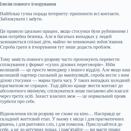
Ілюзія повного ігнорування
Найбільш гучна порада інтернету: припинити всі контакти.
Заблокувати і забути.
Це правило ідеально працює, якщо стосунки були руйнівними і
вам потрібна безпека. Але в багатьох випадках у людей
залишаються спільні діти, майно чи невиконані зобов’язання.
Спроба грати в ігнорування тут лише додасть проблем.
Тому замість повного розриву часто пропонують перевести
спілкування у формат «сухих ділових переговорів». Ніби
колишній — це просто менеджер з іншого відділу. Але якщо ваш
колишній партнер схильний до маніпуляцій, спроба вести з ним
ділові стосунки — марна трата часу. У таких випадках холодний
прагматизм не спрацює. Тоді дійсно краще звести контакт до
абсолютного мінімуму, спілкуватися лише письмово або взагалі
через третіх осіб. Захист власних меж — це нормальний прояв
турботи про себе.
Відновлення після розриву не схоже на кіно… Насправді це
складний життєвий етап. У ньому є місце і для прагматичних
рішень, і для раптових сліз, і для помилок. Прислухайтеся до
себе, а не до штучних порад, і пам’ятайте — ви маєте право