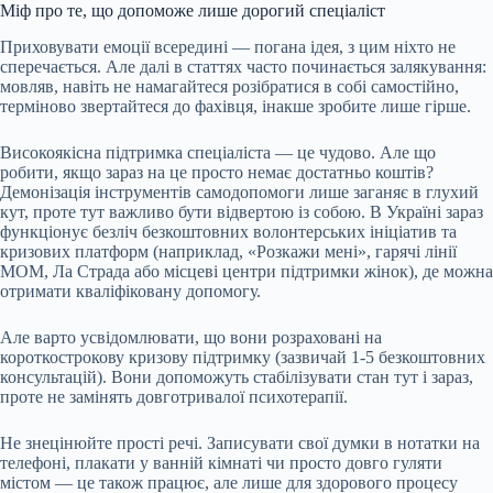
Міф про те, що допоможе лише дорогий спеціаліст
Приховувати емоції всередині — погана ідея, з цим ніхто не
сперечається. Але далі в статтях часто починається залякування:
мовляв, навіть не намагайтеся розібратися в собі самостійно,
терміново звертайтеся до фахівця, інакше зробите лише гірше.
Високоякісна підтримка спеціаліста — це чудово. Але що
робити, якщо зараз на це просто немає достатньо коштів?
Демонізація інструментів самодопомоги лише заганяє в глухий
кут, проте тут важливо бути відвертою із собою. В Україні зараз
функціонує безліч безкоштовних волонтерських ініціатив та
кризових платформ (наприклад, «Розкажи мені», гарячі лінії
МОМ, Ла Страда або місцеві центри підтримки жінок), де можна
отримати кваліфіковану допомогу.
Але варто усвідомлювати, що вони розраховані на
короткострокову кризову підтримку (зазвичай 1-5 безкоштовних
консультацій). Вони допоможуть стабілізувати стан тут і зараз,
проте не замінять довготривалої психотерапії.
Не знецінюйте прості речі. Записувати свої думки в нотатки на
телефоні, плакати у ванній кімнаті чи просто довго гуляти
містом — це також працює, але лише для здорового процесу