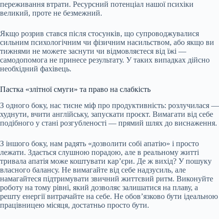
переживання втрати. Ресурсний потенціал нашої психіки
великий, проте не безмежний.
Якщо розрив стався після стосунків, що супроводжувалися
сильним психологічним чи фізичним насильством, або якщо ви
тижнями не можете заснути чи відмовляєтеся від їжі —
самодопомога не принесе результату. У таких випадках дійсно
необхідний фахівець.
Пастка «злітної смуги» та право на слабкість
З одного боку, нас тисне міф про продуктивність: розлучилася —
худнути, вчити англійську, запускати проєкт. Вимагати від себе
подібного у стані розгубленості — прямий шлях до виснаження.
З іншого боку, нам радять «дозволити собі апатію» і просто
лежати. Здається слушною порадою, але в реальному житті
тривала апатія може коштувати кар’єри. Де ж вихід? У пошуку
власного балансу. Не вимагайте від себе надзусиль, але
намагайтеся підтримувати звичний життєвий ритм. Виконуйте
роботу на тому рівні, який дозволяє залишатися на плаву, а
решту енергії витрачайте на себе. Не обов’язково бути ідеальною
працівницею місяця, достатньо просто бути.