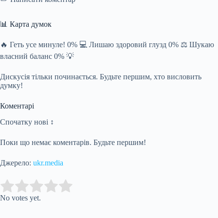
📊 Карта думок
🔥 Геть усе минуле! 0% 💻 Лишаю здоровий глузд 0% ⚖️ Шукаю
власний баланс 0% 💡
Дискусія тільки починається. Будьте першим, хто висловить
думку!
Коментарі
Спочатку нові ↕
Поки що немає коментарів. Будьте першим!
Джерело:
ukr.media
Submit Rating
Rate this item:
No votes yet.