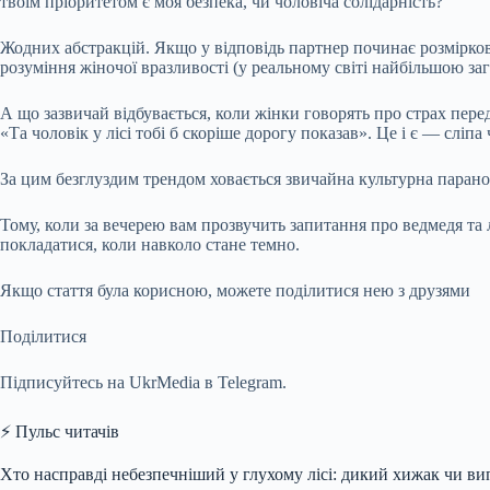
твоїм пріоритетом є моя безпека, чи чоловіча солідарність?
Жодних абстракцій. Якщо у відповідь партнер починає розміркову
розуміння жіночої вразливості (у реальному світі найбільшою заг
А що зазвичай відбувається, коли жінки говорять про страх пере
«Та чоловік у лісі тобі б скоріше дорогу показав». Це і є — сліп
За цим безглуздим трендом ховається звичайна культурна парано
Тому, коли за вечерею вам прозвучить запитання про ведмедя та л
покладатися, коли навколо стане темно.
Якщо стаття була корисною, можете поділитися нею з друзями
Поділитися
Підписуйтесь на UkrMedia в Telegram.
⚡ Пульс читачів
Хто насправді небезпечніший у глухому лісі: дикий хижак чи ви