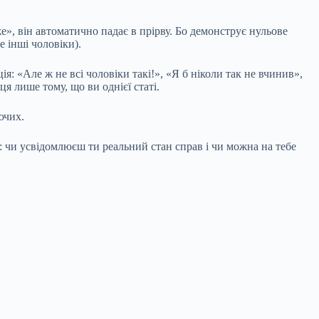
», він автоматично падає в прірву. Бо демонструє нульове
е інші чоловіки).
: «Але ж не всі чоловіки такі!», «Я б ніколи так не вчинив»,
ця лише тому, що ви однієї статі.
ючих.
т: чи усвідомлюєш ти реальний стан справ і чи можна на тебе