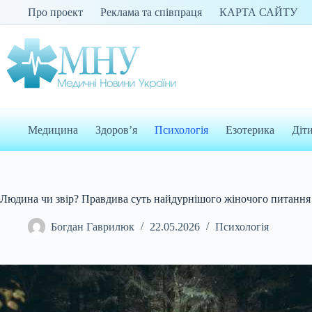
Перейти
Про проект
Реклама та співпраця
КАРТА САЙТУ
до
вмісту
Медицина
Здоров’я
Психологія
Езотерика
Діт
Людина чи звір? Правдива суть найдурнішого жіночого питання
Богдан Гаврилюк
22.05.2026
Психологія