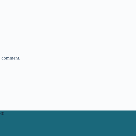
 I comment.
ни