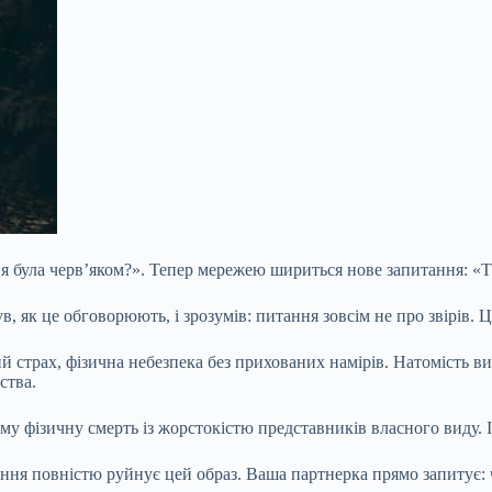
я була черв’яком?». Тепер мережею шириться нове запитання: «Ти
 як це обговорюють, і зрозумів: питання зовсім не про звірів. Це
й страх, фізична небезпека без прихованих намірів. Натомість 
ства.
у фізичну смерть із жорстокістю представників власного виду. І 
ання повністю руйнує цей образ. Ваша партнерка прямо запитує: 