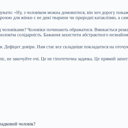
вати: «Ну, з чоловіком можна домовитися, він хоч дорогу покаже
розою для жінки є не дикі тварини чи природні катаклізми, а сам
д чоловіками? Чоловіки починають ображатися. Вмикається реакція
а чоловіча солідарність. Бажання захистити абстрактного незнайом
я. Дефіцит довіри. Нам стає все складніше покладатися на оточу
іс, не закочуйте очі. Це не гіпотетична задачка. Це прямий запи
падковий чоловік?