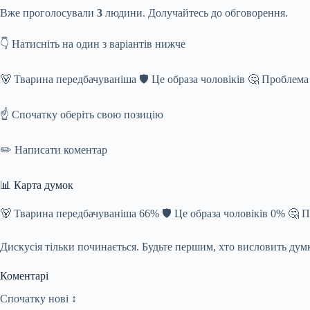
Вже проголосували
3
людини. Долучайтесь до обговорення.
👇 Натисніть на один з варіантів нижче
🐻 Тварина передбачуваніша 🛡️ Це образа чоловіків 🤔 Проблема
☝️ Спочатку оберіть свою позицію
✏️ Написати коментар
📊 Карта думок
🐻 Тварина передбачуваніша 66% 🛡️ Це образа чоловіків 0% 🤔 
Дискусія тільки починається. Будьте першим, хто висловить дум
Коментарі
Спочатку нові ↕