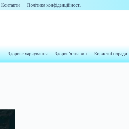
Контакти
Політика конфіденційності
и
Здорове харчування
Здоров’я тварин
Користні поради