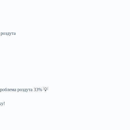
 роздута
Проблема роздута 33% 💡
ку!