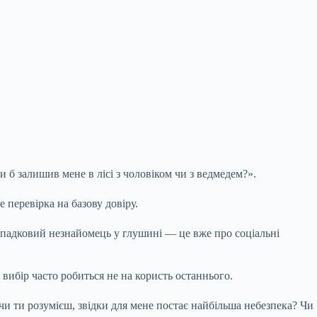
 б залишив мене в лісі з чоловіком чи з ведмедем?».
 перевірка на базову довіру.
випадковий незнайомець
у глушині — це вже про соціальні
вибір часто робиться не на користь останнього.
чи ти розумієш, звідки для мене постає найбільша небезпека? Чи