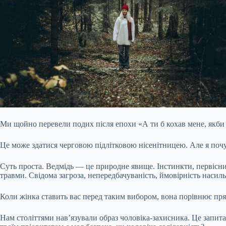
Ми щойно перевели подих після епохи «А ти б кохав мене, якби 
Це може здатися черговою підлітковою нісенітницею. Але я почув,
Суть проста. Ведмідь — це природне явище. Інстинкти, первісни
травми. Свідома загроза, непередбачуваність, ймовірність насиль
Коли жінка ставить вас перед таким вибором, вона порівнює прям
Нам століттями нав’язували образ чоловіка-захисника. Це запит