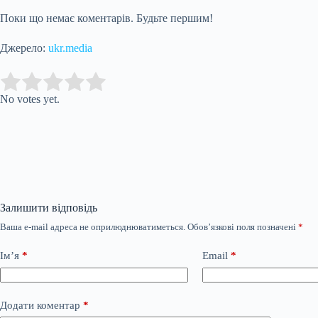
Поки що немає коментарів. Будьте першим!
Джерело:
ukr.media
Submit Rating
Rate this item:
No votes yet.
Залишити відповідь
Ваша e-mail адреса не оприлюднюватиметься.
Обов’язкові поля позначені
*
Ім’я
*
Email
*
Додати коментар
*