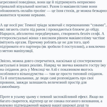
агресивної поведінки, вони ще й підтримують неприємно
тривалий візуальний контакт. Разом із макіавелістами вони
обожнюють онлайн-тролінг — це їхня стихія, де можна безкарно
живитися чужими нервами.
А ще носії рис Темної тріади зазвичай є переконаними “совами”,
які лягають спати під ранок і прокидаються ближче до обіду.
Нарциси, абсолютно передбачувано, створюють безліч селфі. А
гетеросексуальні жінки з високим рівнем макіавеллізму частіше
імітують оргазм. Причому роблять це не для того, щоб
підтримати его партнера (як зробили б поступливі), а виключно
з метою маніпуляції.
Звісно, можна довго сперечатися, наскільки ці спостереження
актуальні в інших реаліях. Навряд чи звичка вживати гостру їжу
на сніданок десь у Мексиці чи Азії є показником якогось
особливого вільнодумства — там це просто типовий сніданок.
Та й опитувальники, де люди самі розповідають про свої
провини, завжди залишають величезний простір для
самообману.
Проте в усьому цьому є певний заспокійливий ефект. Якщо ви
багато сваритеся, відтепер це не ознака поганого виховання, а
науково підтверджений маркер вашої широкої душі та