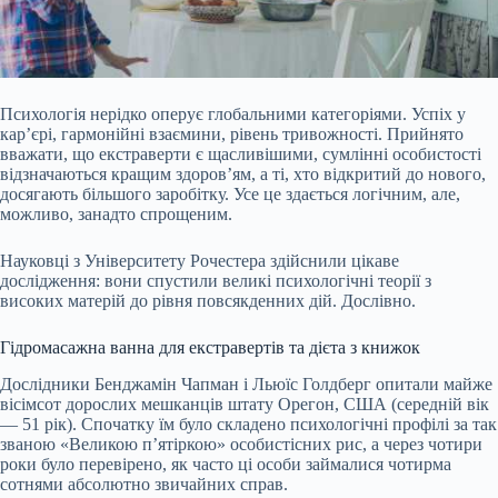
Психологія нерідко оперує глобальними категоріями. Успіх у
кар’єрі, гармонійні взаємини, рівень тривожності. Прийнято
вважати, що екстраверти є щасливішими, сумлінні особистості
відзначаються кращим здоров’ям, а ті, хто відкритий до нового,
досягають більшого заробітку. Усе це здається логічним, але,
можливо, занадто спрощеним.
Науковці з Університету Рочестера здійснили цікаве
дослідження: вони спустили великі психологічні теорії з
високих матерій до рівня повсякденних дій. Дослівно.
Гідромасажна ванна для екстравертів та дієта з книжок
Дослідники Бенджамін Чапман і Льюїс Голдберг опитали майже
вісімсот дорослих мешканців штату Орегон, США (середній вік
— 51 рік). Спочатку їм було складено психологічні профілі за так
званою «Великою п’ятіркою» особистісних рис, а через чотири
роки було перевірено, як часто ці особи займалися чотирма
сотнями абсолютно звичайних справ.