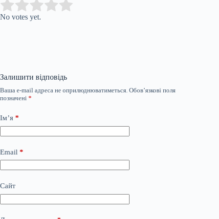
Submit Rating
Rate this item:
No votes yet.
Залишити відповідь
Ваша e-mail адреса не оприлюднюватиметься.
Обов’язкові поля
позначені
*
Ім’я
*
Email
*
Сайт