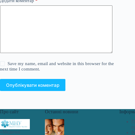
Додати коментар
*
Save my name, email and website in this browser for the
next time I comment.
Опублікувати коментар
Про сайт
Останні новини
Інформ
П
п
«Медичні
Р