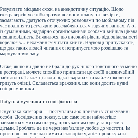
Результати місцями схожі на анекдотичну ситуацію. Щодо
екстравертів усе ніби зрозуміло: вони планують вечірки,
засмагають, дратують оточуючих розмовами по мобільному під
час водіння та регулярно розслабляються у гарячих ваннах. А от
із сумлінними, надмірно організованими особами вийшла цікава
невідповідність. Виявилося, що високий рівень відповідальності
корелює з… небажанням читати книги. Науковці припускають,
що для таких людей читання є неприпустимою розкішшю та
марнуванням часу.
Отже, якщо ви давно не брали до рук нічого товстішого за меню
в ресторані, можете спокійно приписати це своїй надзвичайній
зайнятості. Також ці люди рідко сваряться та майже ніколи не
гризуть олівці. Складається враження, що вони досить нудні
співрозмовники.
Побутові мученики та голі філософи
Існує така категорія — поступливі або приємні у спілкуванні
особи. Дослідження показує, що саме вони найчастіше
займаються миттям посуду, прасуванням одягу та іграми з
дітьми. І роблять це не через нав’язливу любов до чистоти. Їм
просто легше мовчки вимити сковорідку, аніж провокувати