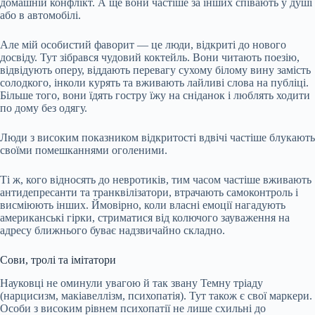
домашній конфлікт. А ще вони частіше за інших співають у душі
або в автомобілі.
Але мій особистий фаворит — це люди, відкриті до нового
досвіду. Тут зібрався чудовий коктейль. Вони читають поезію,
відвідують оперу, віддають перевагу сухому білому вину замість
солодкого, інколи курять та вживають лайливі слова на публіці.
Більше того, вони їдять гостру їжу на сніданок і люблять ходити
по дому без одягу.
Люди з високим показником відкритості вдвічі частіше блукають
своїми помешканнями оголеними.
Ті ж, кого відносять до невротиків, тим часом частіше вживають
антидепресанти та транквілізатори, втрачають самоконтроль і
висміюють інших. Ймовірно, коли власні емоції нагадують
американські гірки, стриматися від колючого зауваження на
адресу ближнього буває надзвичайно складно.
Сови, тролі та імітатори
Науковці не оминули увагою й так звану Темну тріаду
(нарцисизм, макіавеллізм, психопатія). Тут також є свої маркери.
Особи з високим рівнем психопатії не лише схильні до