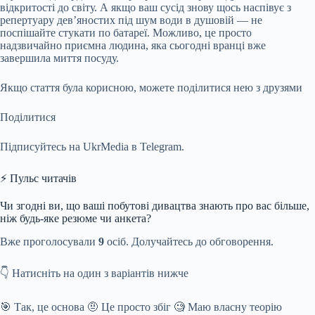
відкритості до світу. А якщо ваш сусід знову щось наспівує з
репертуару дев’яностих під шум води в душовій — не
поспішайте стукати по батареї. Можливо, це просто
надзвичайно приємна людина, яка сьогодні вранці вже
завершила миття посуду.
Якщо стаття була корисною, можете поділитися нею з друзями
Поділитися
Підписуйтесь на UkrMedia в Telegram.
⚡ Пульс читачів
Чи згодні ви, що ваші побутові дивацтва знають про вас більше,
ніж будь-яке резюме чи анкета?
Вже проголосували
9
осіб. Долучайтесь до обговорення.
👇 Натисніть на один з варіантів нижче
🎯 Так, це основа 🤨 Це просто збіг 🧐 Маю власну теорію