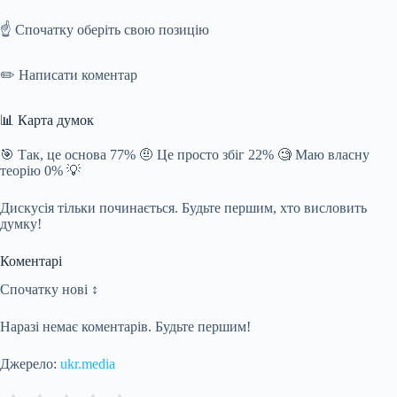
☝️ Спочатку оберіть свою позицію
✏️ Написати коментар
📊 Карта думок
🎯 Так, це основа 77% 🤨 Це просто збіг 22% 🧐 Маю власну
теорію 0% 💡
Дискусія тільки починається. Будьте першим, хто висловить
думку!
Коментарі
Спочатку нові ↕
Наразі немає коментарів. Будьте першим!
Джерело:
ukr.media