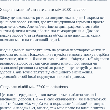
Якщо ви зазвичай лягаєте спати між 20:00 та 22:00
Збоку це виглядає як розклад людини, яка нарешті закрила всі
фінансові зобов’язання, досягла внутрішньої гармонії і просто
прагне спокою. Але найчастіше за цим графіком стоїть або
значна фізична втома, або залізна самодисципліна. Для вас
власне здоров’я та стабільність об’єктивно цінніші за келих
шампанського на галасливій терасі.
Іноді надмірна зосередженість на режимі перетворює життя на
розклад потягів. Психологічна гнучкість нашому мозку потрібна
не менше, ніж сон. Якщо ви раз на місяць “відступите” від свого
раннього відбою заради спонтанної нічної прогулянки чи
захопливої розмови на кухні до ранку — це не зруйнує ваше
здоров’я, але точно врятує від емоційного виснаження.
Дозволяйте собі іноді порушувати власні правила.
Якщо ваш відбій між 22:00 та опівніччю
Це золота середина, до якої намагаються наблизитися всі
виснажені дорослі. Ви — ті самі еквілібристи, які намагаються
знайти баланс між «треба мати нормальний, свіжий вигляд на
ранковій нараді» і «я, власне, теж маю право на власне життя».