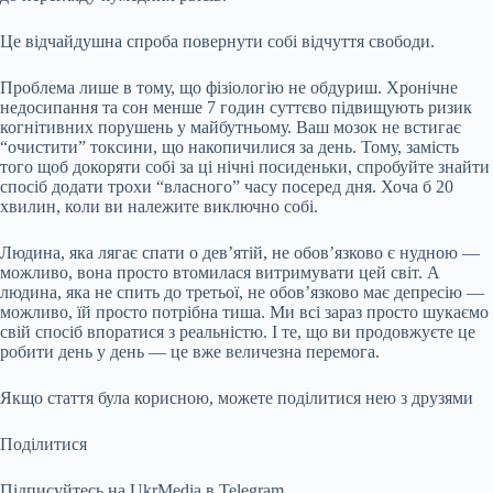
Це відчайдушна спроба повернути собі відчуття свободи.
Проблема лише в тому, що фізіологію не обдуриш. Хронічне
недосипання та сон менше 7 годин суттєво підвищують ризик
когнітивних порушень у майбутньому. Ваш мозок не встигає
“очистити” токсини, що накопичилися за день. Тому, замість
того щоб докоряти собі за ці нічні посиденьки, спробуйте знайти
спосіб додати трохи “власного” часу посеред дня. Хоча б 20
хвилин, коли ви належите виключно собі.
Людина, яка лягає спати о дев’ятій, не обов’язково є нудною —
можливо, вона просто втомилася витримувати цей світ. А
людина, яка не спить до третьої, не обов’язково має депресію —
можливо, їй просто потрібна тиша. Ми всі зараз просто шукаємо
свій спосіб впоратися з реальністю. І те, що ви продовжуєте це
робити день у день — це вже величезна перемога.
Якщо стаття була корисною, можете поділитися нею з друзями
Поділитися
Підписуйтесь на UkrMedia в Telegram.