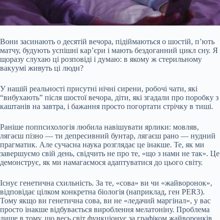
Вони засинають о десятій вечора, підіймаються о шостій, п’ють
матчу, будують успішні кар’єри і мають бездоганний цикл сну. Я
щоразу слухаю ці розповіді і думаю: в якому ж стерильному
вакуумі живуть ці люди?
У нашій реальності присутні нічні сирени, робочі чати, які
“вибухають” після шостої вечора, діти, які згадали про поробку з
каштанів на завтра, і бажання просто погортати стрічку в тиші.
Раніше поппсихологія любила навішувати ярлики: мовляв,
лягаєш пізно — ти депресивний бунтар, лягаєш рано
— нудний
прагматик. Але сучасна наука розглядає це інакше. Те, як ми
завершуємо свій день, свідчить не про те, «що з нами не так». Це
демонструє, як ми намагаємося адаптуватися до цього світу.
Існує генетична схильність. За те, «сова» ви чи «жайворонок»,
відповідає цілком конкретна біологія (наприклад, ген PER3).
Тому якщо ви генетична сова, ви не «ледачий маргінал», у вас
просто інакше відбувається вироблення мелатоніну. Проблема
лише в тому, що весь світ функціонує за графіком жайворонків.