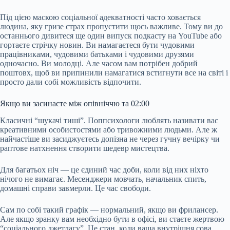
Під цією маскою соціальної адекватності часто ховається
людина, яку гризе страх пропустити щось важливе. Тому ви до
останнього дивитеся ще один випуск подкасту на YouTube або
гортаєте стрічку новин. Ви намагаєтеся бути чудовими
працівниками, чудовими батьками і чудовими друзями
одночасно. Ви молодці. Але часом вам потрібен добрий
поштовх, щоб ви припинили намагатися встигнути все на світі і
просто дали собі можливість відпочити.
Якщо ви засинаєте між опівніччю та 02:00
Класичні “шукачі тиші”. Поппсихологи люблять називати вас
креативними особистостями або тривожними людьми. Але ж
найчастіше ви засиджуєтесь допізна не через гучну вечірку чи
раптове натхнення створити шедевр мистецтва.
Для багатьох ніч — це єдиний час доби, коли від них ніхто
нічого не вимагає. Месенджери мовчать, начальник спить,
домашні справи завмерли. Це час свободи.
Сам по собі такий графік — нормальний, якщо ви фрилансер.
Але якщо зранку вам необхідно бути в офісі, ви стаєте жертвою
“соціального джетлагу”. Це стан, коли ваша внутрішня сова