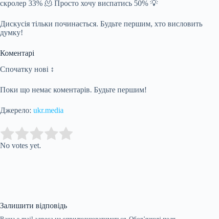
скролер 33% 🫠 Просто хочу виспатись 50% 💡
Дискусія тільки починається. Будьте першим, хто висловить
думку!
Коментарі
Спочатку нові ↕
Поки що немає коментарів. Будьте першим!
Джерело:
ukr.media
Submit Rating
Rate this item:
No votes yet.
Залишити відповідь
Ваша e-mail адреса не оприлюднюватиметься.
Обов’язкові поля