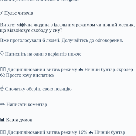
⚡ Пульс читачів
Ви хто: міфічна людина з ідеальним режимом чи нічний месник,
що відвойовує свободу у сну?
Вже проголосували
6
людей. Долучайтесь до обговорення.
👇 Натисніть на один з варіантів нижче
🧘‍♂️ Дисциплінований витязь режиму 🦇 Нічний бунтар-скролер
🫠 Просто хочу виспатись
☝️ Спочатку оберіть свою позицію
✏️ Написати коментар
📊 Карта думок
🧘‍♂️ Дисциплінований витязь режиму 16% 🦇 Нічний бунтар-