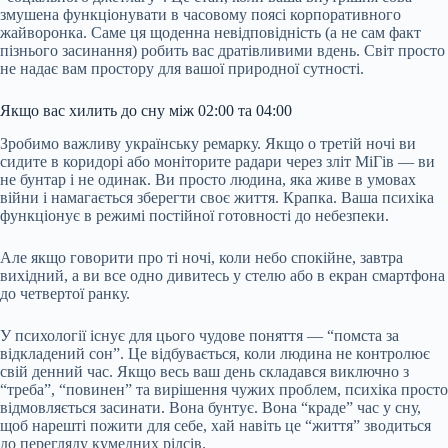
змушена функціонувати в часовому поясі корпоративного
жайворонка. Саме ця щоденна невідповідність (а не сам факт
пізнього засинання) робить вас дратівливими вдень. Світ просто
не надає вам простору для вашої природної сутності.
Якщо вас хилить до сну між 02:00 та 04:00
Зробимо важливу українську ремарку. Якщо о третій ночі ви
сидите в коридорі або моніторите радари через зліт МіГів — ви
не бунтар і не одинак. Ви просто людина, яка живе в умовах
війни і намагається зберегти своє життя. Крапка. Ваша психіка
функціонує в режимі постійної готовності до небезпеки.
Але якщо говорити про ті ночі, коли небо спокійне, завтра
вихідний, а ви все одно дивитесь у стелю або в екран смартфона
до четвертої ранку.
У психології існує для цього чудове поняття — “помста за
відкладений сон”. Це відбувається, коли людина не контролює
свій денний час. Якщо весь ваш день складався виключно з
“треба”, “повинен” та вирішення чужих проблем, психіка просто
відмовляється засинати. Вона бунтує. Вона “краде” час у сну,
щоб нарешті пожити для себе, хай навіть це “життя” зводиться
до перегляду кумедних рілсів.