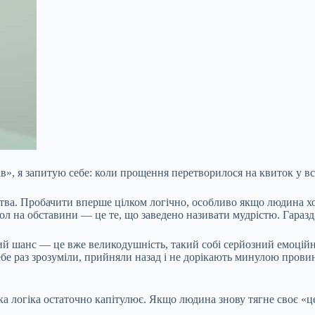
в», я запитую себе: коли прощення перетворилося на квиток у вс
тва. Пробачити вперше цілком логічно, особливо якщо людина хо
ол на обставини — це те, що заведено називати мудрістю. Гаразд,
ий шанс — це вже великодушність, такий собі серйозний емоційни
е раз зрозуміли, прийняли назад і не дорікають минулою провино
-яка логіка остаточно капітулює. Якщо людина знову тягне своє «ц