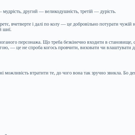
— мудрість, другий — великодушність, третій — дурість.
ретє, вчетверте і далі по колу — це добровільно потурати чужій
й шиї.
 поганого персонажа. Що треба безкінечно входити в становище, 
ногою, — це не спроба когось провчити, виховати чи влаштувати 
і можливість втратити те, до чого вона так зручно звикла. Бо д