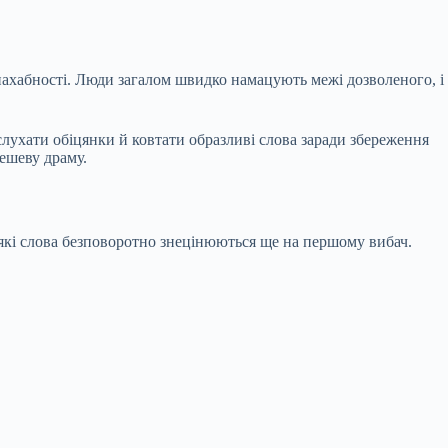
 нахабності. Люди загалом швидко намацують межі дозволеного, і
слухати обіцянки й ковтати образливі слова заради збереження
дешеву драму.
еякі слова безповоротно знецінюються ще на першому вибач.