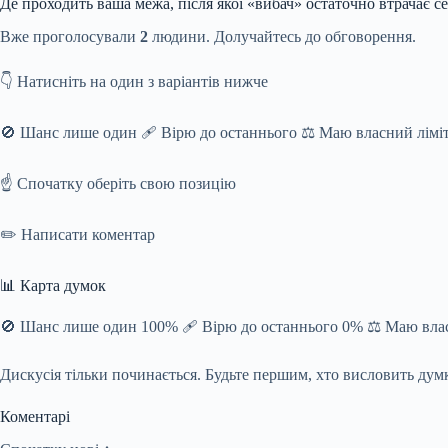
Де проходить ваша межа, після якої «вибач» остаточно втрачає с
Вже проголосували
2
людини. Долучайтесь до обговорення.
👇 Натисніть на один з варіантів нижче
🚫 Шанс лише один 🩹 Вірю до останнього ⚖️ Маю власний лімі
☝️ Спочатку оберіть свою позицію
✏️ Написати коментар
📊 Карта думок
🚫 Шанс лише один 100% 🩹 Вірю до останнього 0% ⚖️ Маю влас
Дискусія тільки починається. Будьте першим, хто висловить дум
Коментарі