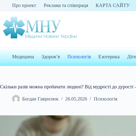
Перейти
Про проект
Реклама та співпраця
КАРТА САЙТУ
до
вмісту
Медицина
Здоров’я
Психологія
Езотерика
Діт
Скільки разів можна пробачати людині? Від мудрості до дурості 
Богдан Гаврилюк
26.05.2026
Психологія