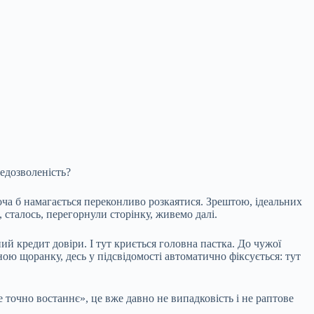
едозволеність?
ча б намагається переконливо розкаятися. Зрештою, ідеальних
 сталось, перегорнули сторінку, живемо далі.
й кредит довіри. І тут криється головна пастка. До чужої
ю щоранку, десь у підсвідомості автоматично фіксується: тут
е точно востаннє», це вже давно не випадковість і не раптове