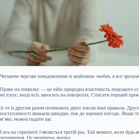
Читаючи чергове повідомлення зі знайомим «вибач, я все зрозумі
Право на помилку — це ніби природна властивість людського єс
не існує, іноді всіх заносить на поворотах. Списати перший прок
А от із
другим разом починають діяти зовсім інші правила. Друг
поступливості звикаєш швидше, ніж до хорошої погоди. Якщо теб
м’яко, можна падати ще.
І ось на горизонті з’являється третій раз. Той момент, коли будь
затемнення. Це вкорінена звичка.