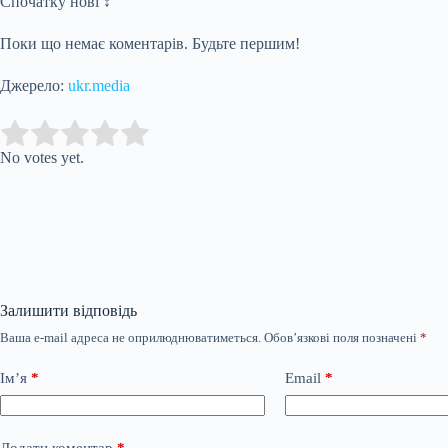
Спочатку нові ↕
Поки що немає коментарів. Будьте першим!
Джерело:
ukr.media
Submit Rating
Rate this item:
No votes yet.
Залишити відповідь
Ваша e-mail адреса не оприлюднюватиметься.
Обов’язкові поля позначені
*
Ім’я
*
Email
*
Додати коментар
*