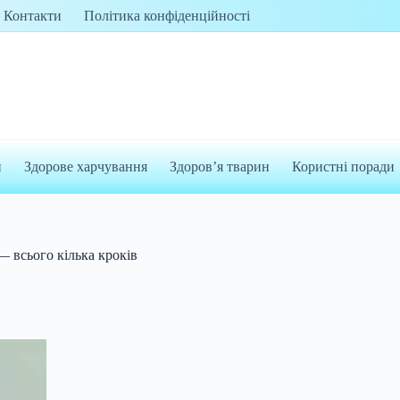
Контакти
Політика конфіденційності
и
Здорове харчування
Здоров’я тварин
Користні поради
— всього кілька кроків