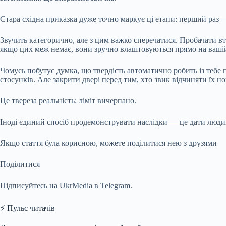
Стара східна приказка дуже точно маркує ці етапи: перший раз 
Звучить категорично, але з цим важко сперечатися. Пробачати вт
якщо цих меж немає, вони зручно влаштовуються прямо на ваші
Чомусь побутує думка, що твердість автоматично робить із тебе
стосунків. Але закрити двері перед тим, хто звик відчиняти їх 
Це твереза реальність: ліміт вичерпано.
Іноді єдиний спосіб продемонструвати наслідки — це дати людин
Якщо стаття була корисною, можете поділитися нею з друзями
Поділитися
Підписуйтесь на UkrMedia в Telegram.
⚡ Пульс читачів