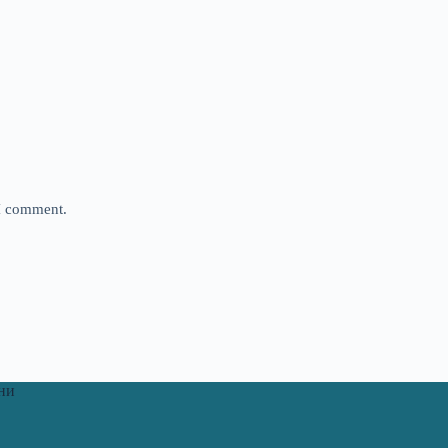
 I comment.
ни