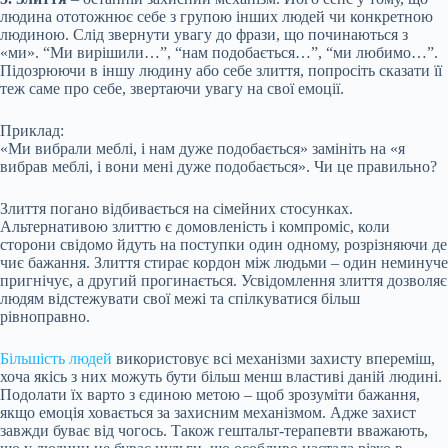
людина ототожнює себе з групою інших людей чи конкретною
людиною. Слід звернути увагу до фрази, що починаються з
«ми». “Ми вирішили…”, “нам подобається…”, “ми любимо…”.
Підозрюючи в іншу людину або себе злиття, попросіть сказати її
теж саме про себе, звертаючи увагу на свої емоції.
Приклад:
«Ми вибрали меблі, і нам дуже подобається» замініть на «я
вибрав меблі, і вони мені дуже подобається». Чи це правильно?
Злиття погано відбивається на сімейних стосунках.
Альтернативою злиттю є домовленість і компроміс, коли
сторони свідомо йдуть на поступки один одному, розрізняючи де
чиє бажання. Злиття стирає кордон між людьми – один неминуче
пригнічує, а другий прогинається. Усвідомлення злиття дозволяє
людям відстежувати свої межі та спілкуватися більш
рівноправно.
Більшість людей
використовує всі механізми захисту впереміш,
хоча якісь з них можуть бути більш менш властиві даній людині.
Подолати їх варто з єдиною метою – щоб зрозуміти бажання,
якщо емоція ховається за захисним механізмом. Адже захист
завжди буває від чогось. Також гештальт-терапевти вважають,