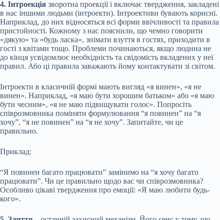
4. Інтроекція
зворотна проекції і включає твердження, закладені
в нас іншими людьми (інтроекти). Інтроективи бувають корисні.
Наприклад, до них відносяться всі форми ввічливості та правила
пристойності. Кожному з нас пояснили, що чемно говорити
«дякую» та «будь ласка», знімати взуття в гостях, приходити в
гості з квітами тощо. Проблеми починаються, якщо людина не
до кінця усвідомлює необхідність та свідомість вкладених у неї
правил. Або ці правила заважають йому контактувати зі світом.
Інтроекти в класичній формі мають вигляд «я винен», «я не
винен». Наприклад, «я маю бути хорошим батьком» або «я маю
бути чесним», «я не маю підвищувати голос». Попросіть
співрозмовника поміняти формулювання “я повинен” на “я
хочу”, “я не повинен” на “я не хочу”. Запитайте, чи це
правильно.
Приклад:
“Я повинен багато працювати” замінимо на “я хочу багато
працювати”. Чи це правильно щодо вас чи співрозмовника?
Особливо цікаві твердження про емоції: «Я маю любити будь-
кого».
5. Злиття
– останній захисний механізм. Його сенс у тому, що