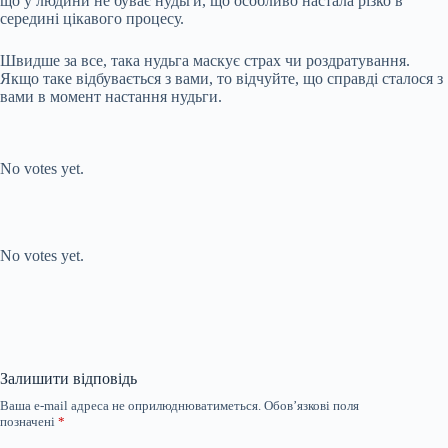
що у людини не буває нудьги, що особливо настала різко в
середині цікавого процесу.
Швидше за все, така нудьга маскує страх чи роздратування.
Якщо таке відбувається з вами, то відчуйте, що справді сталося з
вами в момент настання нудьги.
Submit Rating
Rate this item:
No votes yet.
Submit Rating
Rate this item:
No votes yet.
Залишити відповідь
Ваша e-mail адреса не оприлюднюватиметься.
Обов’язкові поля
позначені
*