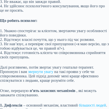
3. Не вважає, що він завжди правий.
4. Не здійснює психологічного консультування, якщо його про
це не просять.
Що робить психолог:
1. Уважно спостерігає за клієнтом, звертаючи увагу особливості
його поведінки.
2. Відстежує власні почуття, що у нього під час розмови.
3. Не нав’язує, а перевіряє свої припущення («я маю версію, що з
тобою відбувається це, чи правий я?»).
4. Відстежує готовність клієнта чи співрозмовника сприйняття
своїх припущень.
Далі розглянемо, потім звертає увагу гештальт-терапевт.
Пропоную і вам
звернути увагу
на такі прояви у себе чи
співрозмовника. Цей підхід допоміг мені краще ефективно
спілкуватися з людьми, краще розуміти себе.
Отже, перерахую
п’ять захисних механізмів
, які можуть
заважати спілкуванню.
1. Дифлексія
– основний механізм, властивий
більшості людей
.