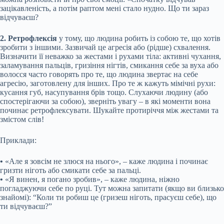
зацікавленість, а потім раптом мені стало нудно. Що ти зараз
відчуваєш?
2. Ретрофлексія
у тому, що людина робить із собою те, що хотів
зробити з іншими. Зазвичай це агресія або (рідше) схвалення.
Визначити її неважко за жестами і рухами тіла: активні чухання,
заламування пальців, гризіння нігтів, смикання себе за вуха або
волосся часто говорять про те, що людина звертає на себе
агресію, заготовлену для інших. Про те ж кажуть мімічні рухи:
кусання губ, насупування брів тощо. Слухаючи людину (або
спостерігаючи за собою), зверніть увагу – в які моменти вона
починає ретрофлексувати. Шукайте протиріччя між жестами та
змістом слів!
Приклади:
•
«Але я зовсім не злюся на нього», – каже людина і починає
гризти ніготь або смикати себе за пальці.
•
«Я винен, я погано зробив», – каже людина, ніжно
погладжуючи себе по руці. Тут можна запитати (якщо ви близько
знайомі): “Коли ти робиш це (гризеш ніготь, прасуєш себе), що
ти відчуваєш?”