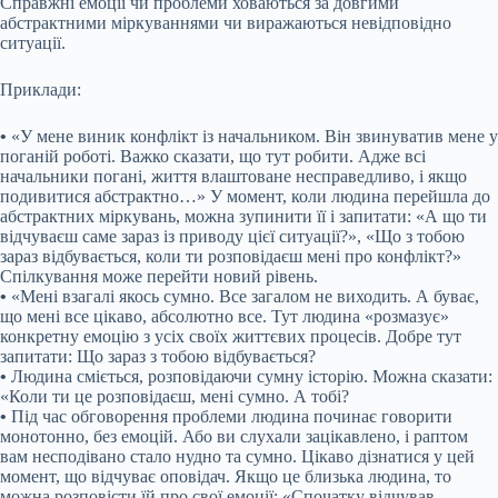
Справжні емоції чи проблеми ховаються за довгими
абстрактними міркуваннями чи виражаються невідповідно
ситуації.
Приклади:
•
«У мене виник конфлікт із начальником. Він звинуватив мене у
поганій роботі. Важко сказати, що тут робити. Адже всі
начальники погані, життя влаштоване несправедливо, і якщо
подивитися абстрактно…» У момент, коли людина перейшла до
абстрактних міркувань, можна зупинити її і запитати: «А що ти
відчуваєш саме зараз із приводу цієї ситуації?», «Що з тобою
зараз відбувається, коли ти розповідаєш мені про конфлікт?»
Спілкування може перейти новий рівень.
•
«Мені взагалі якось сумно. Все загалом не виходить. А буває,
що мені все цікаво, абсолютно все. Тут людина «розмазує»
конкретну емоцію з усіх своїх життєвих процесів. Добре тут
запитати: Що зараз з тобою відбувається?
•
Людина сміється, розповідаючи сумну історію. Можна сказати:
«Коли ти це розповідаєш, мені сумно. А тобі?
•
Під час обговорення проблеми людина починає говорити
монотонно, без емоцій. Або ви слухали зацікавлено, і раптом
вам несподівано стало нудно та сумно. Цікаво дізнатися у цей
момент, що відчуває оповідач. Якщо це близька людина, то
можна розповісти їй про свої емоції: «Спочатку відчував