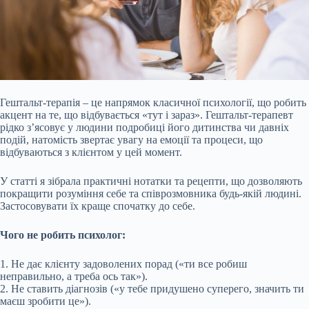
Гештальт-терапія – це напрямок класичної психології, що робить
акцент на те, що відбувається «тут і зараз». Гештальт-терапевт
рідко з’ясовує у людини подробиці його дитинства чи давніх
подій, натомість звертає увагу на емоції та процеси, що
відбуваються з клієнтом у цей момент.
У статті я зібрала практичні нотатки та рецепти, що дозволяють
покращити розуміння себе та співрозмовника будь-якій людині.
Застосовувати їх краще спочатку до себе.
Чого не робить психолог:
1. Не дає клієнту
задоволених порад («ти все робиш
неправильно, а треба ось так»).
2. Не ставить діагнозів («у тебе придушено суперего, значить ти
маєш зробити це»).