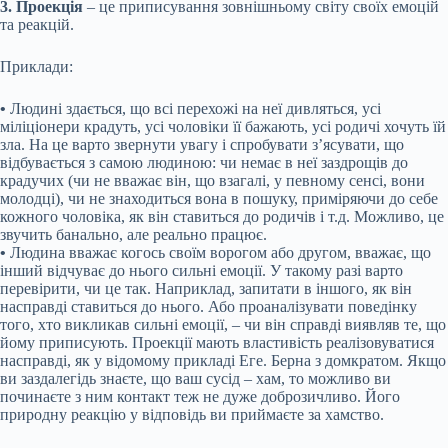
3. Проекція
– це приписування зовнішньому світу своїх емоцій
та реакцій.
Приклади:
•
Людині здається, що всі перехожі на неї дивляться, усі
міліціонери крадуть, усі чоловіки її бажають, усі родичі хочуть їй
зла. На це варто звернути увагу і спробувати з’ясувати, що
відбувається з самою людиною: чи немає в неї заздрощів до
крадучих (чи не вважає він, що взагалі, у певному сенсі, вони
молодці), чи не знаходиться вона в пошуку, приміряючи до себе
кожного чоловіка, як він ставиться до родичів і т.д. Можливо, це
звучить банально, але реально працює.
•
Людина вважає когось своїм ворогом або другом, вважає, що
інший відчуває до нього сильні емоції. У такому разі варто
перевірити, чи це так. Наприклад, запитати в іншого, як він
насправді ставиться до нього. Або проаналізувати поведінку
того, хто викликав сильні емоції, – чи він справді виявляв те, що
йому приписують. Проекції мають властивість реалізовуватися
насправді, як у відомому прикладі Еге. Берна з домкратом. Якщо
ви заздалегідь знаєте, що ваш сусід – хам, то можливо ви
починаєте з ним контакт теж не дуже доброзичливо. Його
природну реакцію у відповідь ви приймаєте за хамство.