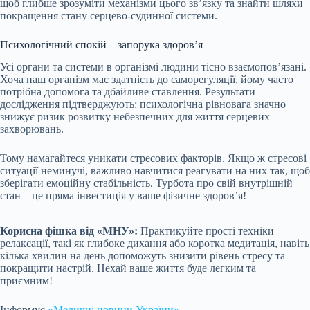
щоб глибше зрозуміти механізми цього зв’язку та знайти шляхи
покращення стану серцево-судинної системи.
Психологічний спокій – запорука здоров’я
Усі органи та системи в організмі людини тісно взаємопов’язані.
Хоча наш організм має здатність до саморегуляції, йому часто
потрібна допомога та дбайливе ставлення. Результати
дослідження підтверджують: психологічна рівновага значно
знижує ризик розвитку небезпечних для життя серцевих
захворювань.
Тому намагайтеся уникати стресових факторів. Якщо ж стресові
ситуації неминучі, важливо навчитися реагувати на них так, щоб
зберігати емоційну стабільність. Турбота про свій внутрішній
стан – це пряма інвестиція у ваше фізичне здоров’я!
Корисна фішка від «МНУ»:
Практикуйте прості техніки
релаксації, такі як глибоке дихання або коротка медитація, навіть
кілька хвилин на день допоможуть знизити рівень стресу та
покращити настрій. Нехай ваше життя буде легким та
приємним!
Інформує
«Медичні новини України»
.