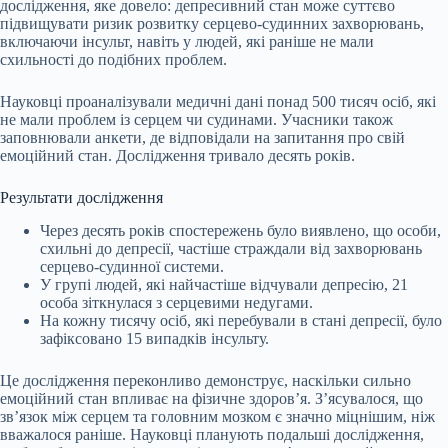
дослідження, яке довело: депресивний стан може суттєво
підвищувати ризик розвитку серцево-судинних захворювань,
включаючи інсульт, навіть у людей, які раніше не мали
схильності до подібних проблем.
Науковці проаналізували медичні дані понад 500 тисяч осіб, які
не мали проблем із серцем чи судинами. Учасники також
заповнювали анкети, де відповідали на запитання про свій
емоційний стан. Дослідження тривало десять років.
Результати дослідження
Через десять років спостережень було виявлено, що особи,
схильні до депресії, частіше страждали від захворювань
серцево-судинної системи.
У групі людей, які найчастіше відчували депресію, 21
особа зіткнулася з серцевими недугами.
На кожну тисячу осіб, які перебували в стані депресії, було
зафіксовано 15 випадків інсульту.
Це дослідження переконливо демонструє, наскільки сильно
емоційний стан впливає на фізичне здоров’я. З’ясувалося, що
зв’язок між серцем та головним мозком є значно міцнішим, ніж
вважалося раніше. Науковці планують подальші дослідження,