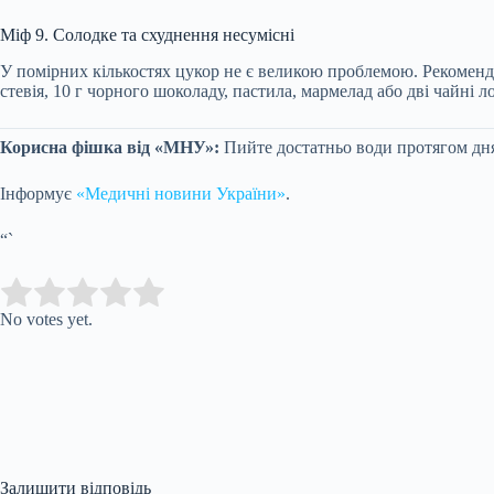
Міф 9. Солодке та схуднення несумісні
У помірних кількостях цукор не є великою проблемою. Рекомендо
стевія, 10 г чорного шоколаду, пастила, мармелад або дві чайні
Корисна фішка від «МНУ»:
Пийте достатньо води протягом дня
Інформує
«Медичні новини України»
.
“`
Submit Rating
Rate this item:
No votes yet.
Залишити відповідь