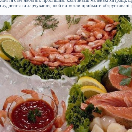
Життя стає набагато простішим, коли знаєш маленькі хитрощі, щ
схуднення та харчування, щоб ви могли приймати обґрунтовані 