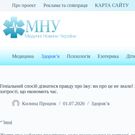
Перейти
Про проект
Реклама та співпраця
КАРТА САЙТУ
до
вмісту
Медицина
Здоров’я
Психологія
Езотерика
Діт
Геніальний спосіб дізнатися правду про їжу: ви про це не знали! 
хитрості, що економить час.
Килина Процюк
01.07.2026
Здоров’я
“`html