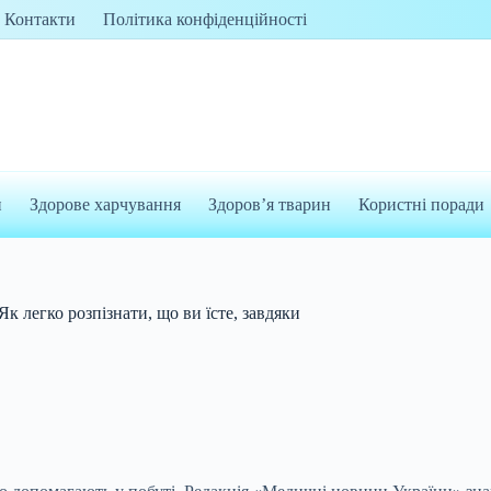
Контакти
Політика конфіденційності
и
Здорове харчування
Здоров’я тварин
Користні поради
Як легко розпізнати, що ви їсте, завдяки