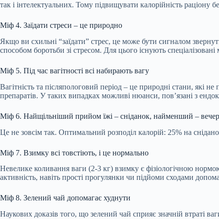
так і інтелектуальних. Тому підвищувати калорійність раціону бе
Міф 4. Заїдати стреси – це природно
Якщо ви схильні “заїдати” стрес, це може бути сигналом звернут
способом боротьби зі стресом. Для цього існують спеціалізовані 
Міф 5. Під час вагітності всі набирають вагу
Вагітність та післяпологовий період – це природні стани, які
препаратів. У таких випадках можливі нюанси, пов’язані з ендо
Міф 6. Найщільніший прийом їжі – сніданок, найменший – вече
Це не зовсім так. Оптимальний розподіл калорій: 25% на снідано
Міф 7. Взимку всі товстіють, і це нормально
Невелике коливання ваги (2-3 кг) взимку є фізіологічною нормою
активність, навіть прості прогулянки чи підйоми сходами допома
Міф 8. Зелений чай допомагає худнути
Наукових доказів того, що зелений чай сприяє значній втраті ваг