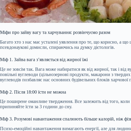
Міфи про зайву вагу та харчування: розвінчуємо разом
Багато хто з нас має усталені уявлення про те, що корисно, а щ
псевдонаукові домисли, спираючись на думку дієтологів.
Міф 1. Зайва вага з’являється від жирної їжі
Це не зовсім так. Вага може набиратися як від жирної, так і від
повільні вуглеводи (цільнозернові продукти, макарони з тверди
вуглеводів позбавляє нас основних будівельних блоків харчової п
Міф 2. Після 18:00 їсти не можна
Це поширене оманливе твердження. Все залежить від того, коли ви
припиняйте їсти за 3 години до сну.
Міф 3. Розумові навантаження спалюють більше калорій, ніж фіз
Психо-емоційні навантаження вимагають енергії, але для людини,