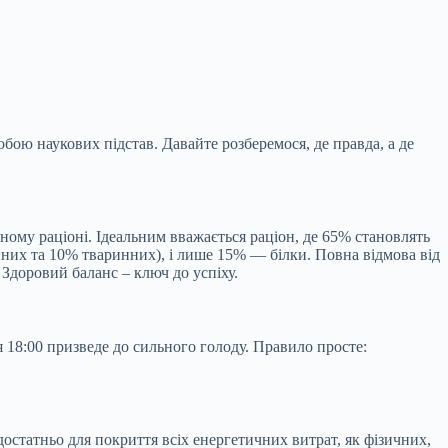
 собою наукових підстав. Давайте
розберемося, де правда, а де
нному раціоні. Ідеальним вважається раціон, де 65% становлять
нних та 10% тваринних), і лише 15% — білки. Повна відмова від
 Здоровий баланс – ключ до успіху.
я 18:00 призведе до сильного голоду. Правило просте:
остатньо для покриття всіх енергетичних витрат, як фізичних,