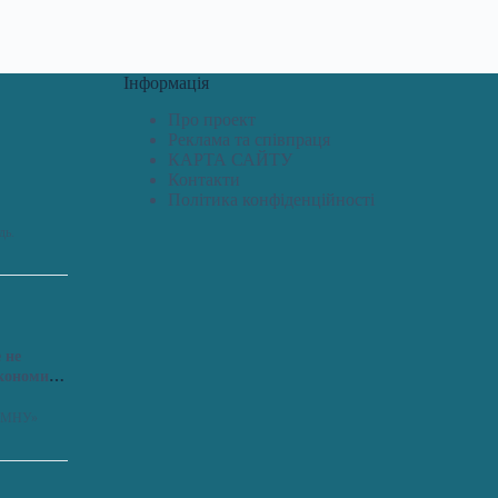
Інформація
Про проект
Реклама та співпраця
КАРТА САЙТУ
Контакти
Політика конфіденційності
дь.
 не
економить
я «МНУ»