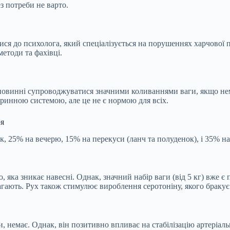
з потреби не варто.
ися до психолога, який спеціалізується на порушеннях харчової п
методи та фахівці.
 не повинні супроводжуватися значними коливаннями ваги, якщо 
кринною системою, але це не є нормою для всіх.
ря
к, 25% на вечерю, 15% на перекуси (ланч та полуденок), і 35% на
, яка зникає навесні. Однак, значний набір ваги (від 5 кг) вже
гають. Рух також стимулює вироблення серотоніну, якого бракує 
и, немає. Однак, він позитивно впливає на стабілізацію артеріаль