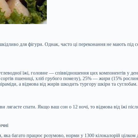
о шкідливо для фігури. Однак, часто ці переконання не мають під
 вуглеводної їжі, головне — співвідношення цих компонентів у де
х сортів пшениці, хліб грубого помелу), 25% — жири (15% росли
іраміди, а відмова від жирів шкодить тургору шкіри та суглобам.
 лягаєте спати. Якщо ваш сон о 12 ночі, то відмова від їжі післ
ичні
 яка багато працює розумово, норми у 1300 кілокалорій цілком д