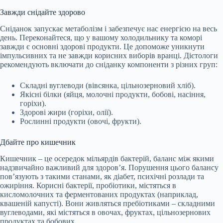
Завжди снідайте здорово
Сніданок запускає метаболізм і забезпечує нас енергією на весь
день. Переконайтеся, що у вашому холодильнику та коморі
завжди є основні здорові продукти. Це допоможе уникнути
імпульсивних та не завжди корисних виборів вранці. Дієтологи
рекомендують включати до сніданку компоненти з різних груп:
Складні вуглеводи (вівсянка, цільнозерновий хліб).
Якісні білки (яйця, молочні продукти, бобові, насіння,
горіхи).
Здорові жири (горіхи, олії).
Рослинні продукти (овочі, фрукти).
Дбайте про кишечник
Кишечник – це осередок мільярдів бактерій, баланс між якими
надзвичайно важливий для здоров’я. Порушення цього балансу
пов’язують з такими станами, як діабет, психічні розлади та
ожиріння. Корисні бактерії, пробіотики, містяться в
кисломолочних та ферментованих продуктах (наприклад,
квашеній капусті). Вони живляться пребіотиками – складними
вуглеводами, які містяться в овочах, фруктах, цільнозернових
продуктах та бобових.