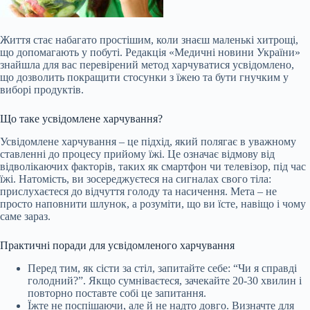
Життя стає набагато простішим, коли знаєш маленькі хитрощі,
що допомагають у побуті. Редакція «Медичні новини України»
знайшла для вас перевірений метод харчуватися усвідомлено,
що дозволить покращити стосунки з їжею та бути гнучким у
виборі продуктів.
Що таке усвідомлене харчування?
Усвідомлене харчування – це підхід, який полягає в уважному
ставленні до процесу прийому їжі. Це означає відмову від
відволікаючих факторів, таких як смартфон чи телевізор, під час
їжі. Натомість, ви
зосереджуєтеся на сигналах свого тіла:
прислухаєтеся до відчуття голоду та насичення. Мета – не
просто наповнити шлунок, а розуміти, що ви їсте, навіщо і чому
саме зараз.
Практичні поради для усвідомленого харчування
Перед тим, як сісти за стіл, запитайте себе: “Чи я справді
голодний?”. Якщо сумніваєтеся, зачекайте 20-30 хвилин і
повторно поставте собі це запитання.
Їжте не поспішаючи, але й не надто довго. Визначте для