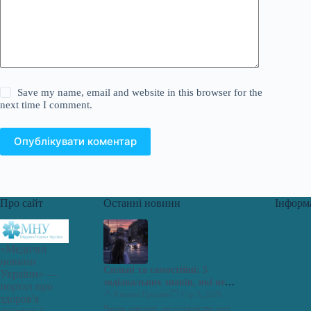
Save my name, email and website in this browser for the
next time I comment.
Опублікувати коментар
Про сайт
Останні новини
Інформ
«Медичні
новини
Сильні та самостійні: 5
України» —
зодіакальних знаків, які не
портал про
шукають стосунків
Килина Процюк
Сер 5, 2026
здоров'я
Часом здається, що суспільство досі