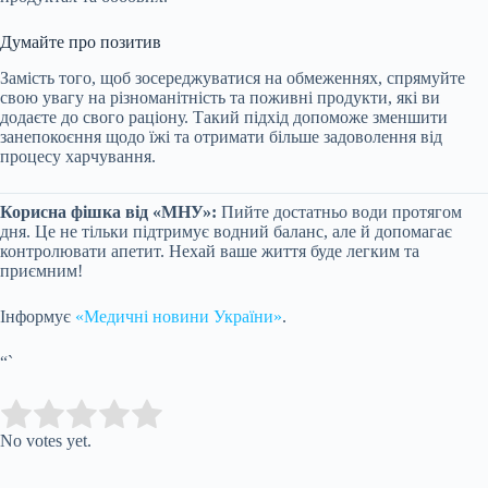
Думайте про позитив
Замість того, щоб зосереджуватися на обмеженнях, спрямуйте
свою увагу на різноманітність та поживні продукти, які ви
додаєте до свого раціону. Такий підхід допоможе зменшити
занепокоєння щодо їжі та отримати більше задоволення від
процесу харчування.
Корисна фішка від «МНУ»:
Пийте достатньо води протягом
дня. Це не тільки підтримує водний баланс, але й допомагає
контролювати апетит. Нехай ваше життя буде легким та
приємним!
Інформує
«Медичні новини України»
.
“`
Submit Rating
Rate this item:
No votes yet.