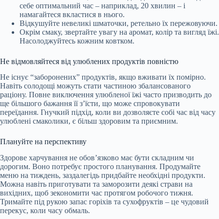
себе оптимальний час – наприклад, 20 хвилин – і
намагайтеся вкластися в нього.
Відкушуйте невеликі шматочки, ретельно їх пережовуючи.
Окрім смаку, звертайте увагу на аромат, колір та вигляд їжі.
Насолоджуйтесь кожним ковтком.
Не відмовляйтеся від улюблених продуктів повністю
Не існує “заборонених” продуктів, якщо вживати їх помірно.
Навіть солодощі можуть стати частиною збалансованого
раціону. Повне виключення улюбленої їжі часто призводить до
ще більшого бажання її з’їсти, що може спровокувати
переїдання. Гнучкий підхід, коли ви дозволяєте собі час від часу
улюблені смаколики, є більш здоровим та приємним.
Плануйте на перспективу
Здорове харчування не обов’язково має бути складним чи
дорогим. Воно потребує простого планування. Продумайте
меню на тиждень, заздалегідь придбайте необхідні продукти.
Можна навіть приготувати та заморозити деякі страви на
вихідних, щоб зекономити час протягом робочого тижня.
Тримайте під рукою запас горіхів та сухофруктів – це чудовий
перекус, коли часу обмаль.