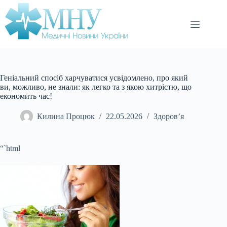
Перейти
до
вмісту
Геніальний спосіб харчуватися усвідомлено, про який
ви, можливо, не знали: як легко та з якою хитрістю, що
економить час!
Килина Процюк
22.05.2026
Здоров’я
“`html