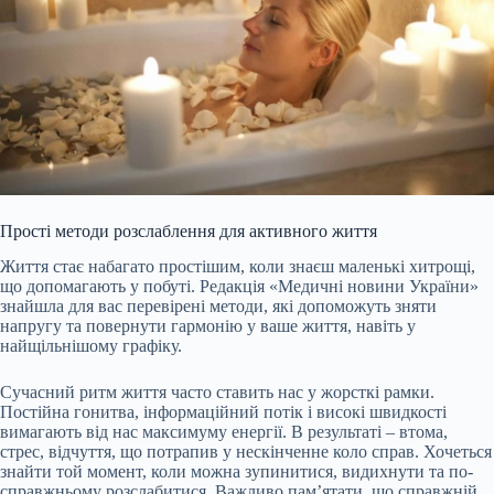
Прості методи розслаблення для активного життя
Життя стає набагато простішим, коли знаєш маленькі хитрощі,
що допомагають у побуті. Редакція «Медичні новини України»
знайшла для вас перевірені методи, які допоможуть зняти
напругу та повернути гармонію у ваше життя, навіть у
найщільнішому графіку.
Сучасний ритм життя часто ставить нас у жорсткі рамки.
Постійна гонитва, інформаційний потік і високі швидкості
вимагають від нас максимуму енергії. В результаті – втома,
стрес, відчуття, що
потрапив у нескінченне коло справ. Хочеться
знайти той момент, коли можна зупинитися, видихнути та по-
справжньому розслабитися. Важливо пам’ятати, що справжній