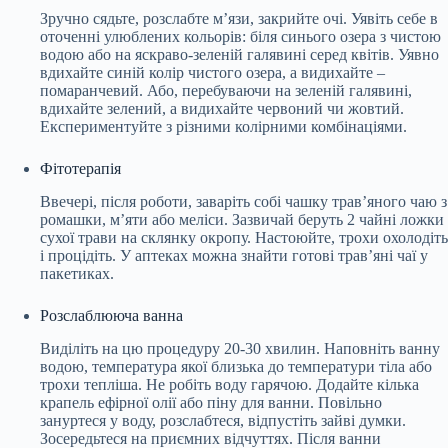
Зручно сядьте, розслабте м’язи, закрийте очі. Уявіть себе в
оточенні улюблених кольорів: біля синього озера з чистою
водою або на яскраво-зеленій галявині серед квітів. Уявно
вдихайте синій колір чистого озера, а видихайте –
помаранчевий. Або, перебуваючи на зеленій галявині,
вдихайте зелений, а видихайте червоний чи жовтий.
Експериментуйте з різними колірними комбінаціями.
Фітотерапія
Ввечері, після роботи, заваріть собі чашку трав’яного чаю з
ромашки, м’яти або меліси. Зазвичай беруть 2 чайні ложки
сухої трави на склянку окропу. Настоюйте, трохи охолодіть
і процідіть. У аптеках можна знайти готові трав’яні чаї у
пакетиках.
Розслаблююча ванна
Виділіть на цю процедуру 20-30 хвилин. Наповніть ванну
водою, температура якої близька до температури тіла або
трохи тепліша. Не робіть воду гарячою. Додайте кілька
крапель ефірної олії або піну для ванни. Повільно
зануртеся у воду, розслабтеся, відпустіть зайві думки.
Зосередьтеся на приємних відчуттях. Після ванни