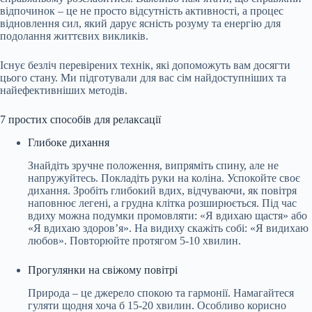
відпочинок – це не просто відсутність активності, а процес
відновлення сил, який дарує ясність розуму та енергію для
подолання життєвих викликів.
Існує безліч перевірених технік, які допоможуть вам досягти
цього стану. Ми підготували для вас сім найдоступніших та
найефективніших методів.
7 простих способів для релаксації
Глибоке дихання
Знайдіть зручне положення, випряміть спину, але не
напружуйтесь. Покладіть руки на коліна. Успокойте своє
дихання. Зробіть глибокий вдих, відчуваючи, як повітря
наповнює легені, а грудна клітка розширюється. Під час
вдиху можна подумки промовляти: «Я вдихаю щастя» або
«Я вдихаю здоров’я». На видиху скажіть собі: «Я видихаю
любов». Повторюйте протягом 5-10 хвилин.
Прогулянки на свіжому повітрі
Природа – це джерело спокою та гармонії. Намагайтеся
гуляти щодня хоча б 15-20 хвилин. Особливо корисно