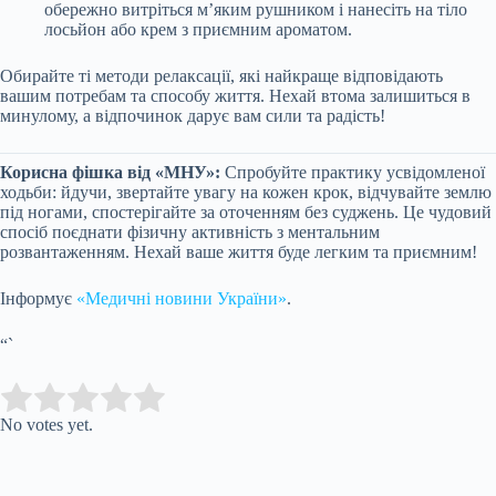
обережно витріться м’яким рушником і нанесіть на тіло
лосьйон або крем з приємним ароматом.
Обирайте ті методи релаксації, які найкраще відповідають
вашим потребам та способу життя. Нехай втома залишиться в
минулому, а відпочинок дарує вам сили та радість!
Корисна фішка від «МНУ»:
Спробуйте практику усвідомленої
ходьби: йдучи, звертайте увагу на кожен крок, відчувайте землю
під ногами, спостерігайте за оточенням без суджень. Це чудовий
спосіб поєднати фізичну активність з ментальним
розвантаженням. Нехай ваше життя буде легким та приємним!
Інформує
«Медичні новини України»
.
“`
Submit Rating
Rate this item:
No votes yet.