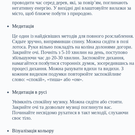
проводити час серед дерев, які, за повір’ям, поглинають
негативну енергію. У вихідні дні влаштовуйте вилазки за
місто, щоб ближче побути з природою.
Медитація
Це один із найдієвіших методів для повного розслаблення.
Сядьте зручно, випрямивши спину. Можна сидіти в позі
лотоса. Руки вільно покладіть на коліна долонями догори.
Закрийте очі. Почніть з 5-10 хвилин на день, поступово
збільшуючи час до 20-30 хвилин. Заспокойте дихання,
намагайтеся позбутися сторонніх думок, зосередившись на
процесі дихання. Можна рахувати вдихи та видихи. З
кожним видихом подумки повторюйте заспокійливе
слово: «спокій», «тиша» або «ом».
Медитація в русі
Увімкніть спокійну музику. Можна сидіти або стояти.
Закрийте очі та дозвольте музиці поглинути вас.
Починайте несвідомо рухатися в такт мелодії, слухаючи
своє тіло.
Візуалізація кольору