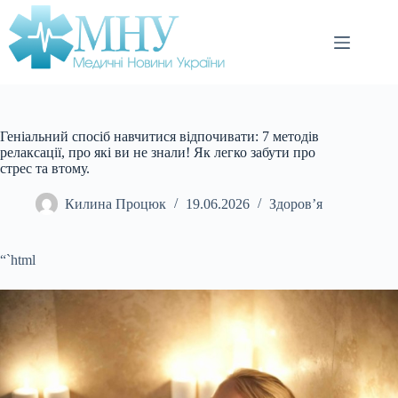
Перейти
до
вмісту
Геніальний спосіб навчитися відпочивати: 7 методів
релаксації, про які ви не знали! Як легко забути про
стрес та втому.
Килина Процюк
19.06.2026
Здоров’я
“`html