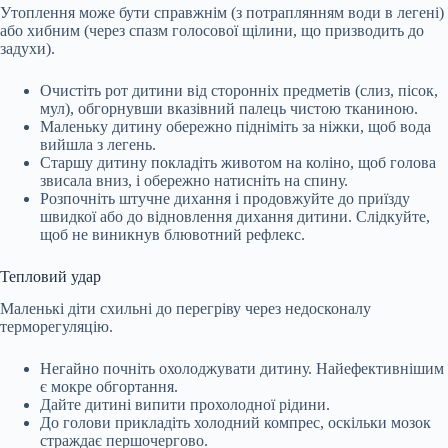
Утоплення може бути справжнім (з потраплянням води в легені)
або хибним (через спазм голосової щілини, що призводить до
задухи).
Очистіть рот дитини від сторонніх предметів (слиз, пісок,
мул), обгорнувши вказівний палець чистою тканиною.
Маленьку дитину обережно підніміть за ніжки, щоб вода
вийшла з легень.
Старшу дитину покладіть животом на коліно, щоб голова
звисала вниз, і обережно натисніть на спину.
Розпочніть штучне дихання і продовжуйте до приїзду
швидкої або до відновлення дихання дитини. Слідкуйте,
щоб не виникнув блювотний рефлекс.
Тепловий удар
Маленькі діти схильні до перегріву через недосконалу
терморегуляцію.
Негайно почніть охолоджувати дитину. Найефективнішим
є мокре обгортання.
Дайте дитині випити прохолодної рідини.
До голови прикладіть холодний компрес, оскільки мозок
страждає першочергово.