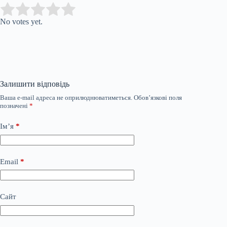
Submit Rating
Rate this item:
No votes yet.
Залишити відповідь
Ваша e-mail адреса не оприлюднюватиметься.
Обов’язкові поля
позначені
*
Ім’я
*
Email
*
Сайт