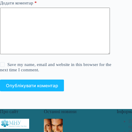
Додати коментар
*
Save my name, email and website in this browser for the
next time I comment.
Опублікувати коментар
Про сайт
Останні новини
Інформ
П
п
«Медичні
Р