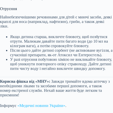
Отруєння
Найнебезпечнішими речовинами для дітей є миючі засоби, деякі
краплі для носа (наприклад, нафтизин), гриби, а також деякі
ліки.
Якщо дитина старша, викличте блювоту, щоб позбутися
отрути. Малюкам давайте пити багато води (до 10 мл на
кілограм ваги), а потім спровокуйте блювоту.
Після цього дайте дитині сорбент (не активоване вугілля, а
сучасніші препарати, як-от Атоксил чи Ентеросгель).
У разі отруєння побутовою хімією не викликайте блювоту,
щоб уникнути повторного опіку стравоходу. Дайте дитині
пити чисту воду і негайно викличте швидку допомогу.
Корисна фішка від «МНУ»:
Завжди тримайте вдома аптечку з
необхідними ліками та засобами першої допомоги, а також
номер екстреної служби. Нехай ваше життя буде легким та
приємним!
Інформує
«Медичні новини України»
.