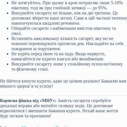
Не затягуйтесь. При цьому в кров потрапляє лише 5-10%
нікотину, тоді як при глибокій затяжці — до 95%.
Викурюйте сигарету не більше, ніж на дві третини. Це
допоможе зберегти ваші легені. Саме в цій частині тютюну
накопичуються шкідливі речовини.
Обирайте сигарети з найменшим вмістом нікотину та
смол.
Встановіть максимальну кількість сигарет, яку ви не
повинні перевищувати протягом дня. Накладайте на себе
покарання за порушення.
Не куріть перед їжею та на ходу. Якщо нервуєте,
намагайтеся не курити взагалі або якнайменше.
Викурюйте сигарету лише у спокійному психологічному
та фізичному стані.
Не бійтеся кинути курити, адже це цілком реально! Бажаємо вам
міцного здоров’я та успіху!
Корисна фішка від «МНУ»:
Замість сигарети спробуйте
дихальні вправи або випийте склянку води. Це допоможе
відволіктися і зменшити бажання курити. Нехай ваше життя
буде легким та приємним!