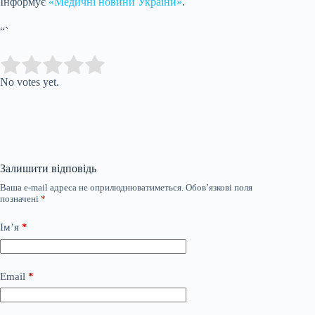
Інформує
«Медичні новини України»
.
“`
Submit Rating
Rate this item:
No votes yet.
Залишити відповідь
Ваша e-mail адреса не оприлюднюватиметься.
Обов’язкові поля
позначені
*
Ім’я
*
Email
*