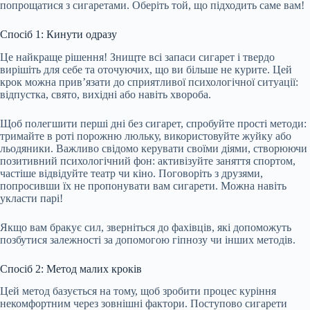
попрощатися з сигаретами. Оберіть той, що підходить саме вам!
Спосіб 1: Кинути одразу
Це найкраще рішення! Знищте всі запаси сигарет і твердо
вирішіть для себе та оточуючих, що ви більше не курите. Цей
крок можна прив’язати до сприятливої психологічної ситуації:
відпустка, свято, вихідні або навіть хвороба.
Щоб полегшити перші дні без сигарет, спробуйте прості методи:
тримайте в роті порожню люльку, використовуйте жуйку або
льодяники. Важливо свідомо керувати своїми діями, створюючи
позитивний психологічний фон: активізуйте заняття спортом,
частіше відвідуйте театр чи кіно. Поговоріть з друзями,
попросивши їх не пропонувати вам сигарети. Можна навіть
укласти парі!
Якщо вам бракує сил, зверніться до фахівців, які допоможуть
позбутися залежності за допомогою гіпнозу чи інших методів.
Спосіб 2: Метод малих кроків
Цей метод базується на тому, щоб зробити процес куріння
некомфортним через зовнішні фактори. Поступово сигарети