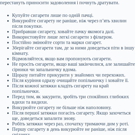
перестануть приносити задоволення і почнуть дратувати.
Купуйте сигарети лише по одній пачці.
Викурюйте сигарету не раніше, ніж через п’ять хвилин
після покупки.
Прибравши сигарету, ховайте пачку якомога далі.
Використовуйте лише легкі сигарети з фільтром.
Постійно змінюйте сорти та марки сигарет.
Зберігайте сигарети там, де за ними доведеться піти в іншу
кімнату.
Відмовляйтеся, якщо вам пропонують сигарети.
Не просіть сигарети, якщо ваші закінчилися, але залишайте
сірники чи запальничку вдома.
Щоразу питайте прикурити у знайомих чи перехожих.
Після куріння одразу очищайте попільничку і ховайте її.
Після кожної затяжки кладіть сигарету на край
попільнички.
Перед тим, як закурити, зробіть три спокійних глибоких
вдихи та видихи.
Викурюйте сигарету не більше ніж наполовину.
Після першої затяжки погасіть сигарету. Якщо захочеться
ще, доведеться запалити знову.
Робіть затяжки через раз, спочатку тримаючи дим у роті.
Першу сигарету в день викурюйте не раніше, ніж після
сніданку.