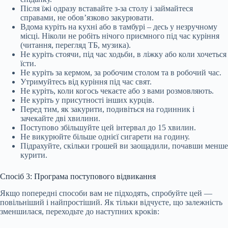
Після їжі одразу вставайте з-за столу і займайтеся
справами, не обов’язково закурювати.
Вдома куріть на кухні або в тамбурі – десь у незручному
місці. Ніколи не робіть нічого приємного під час куріння
(читання, перегляд ТБ, музика).
Не куріть стоячи, під час ходьби, в ліжку або коли хочеться
їсти.
Не куріть за кермом, за робочим столом та в робочий час.
Утримуйтесь від куріння під час свят.
Не куріть, коли когось чекаєте або з вами розмовляють.
Не куріть у присутності інших курців.
Перед тим, як закурити, подивіться на годинник і
зачекайте дві хвилини.
Поступово збільшуйте цей інтервал до 15 хвилин.
Не викурюйте більше однієї сигарети на годину.
Підрахуйте, скільки грошей ви заощадили, почавши менше
курити.
Спосіб 3: Програма поступового відвикання
Якщо попередні способи вам не підходять, спробуйте цей —
повільніший і найпростіший. Як тільки відчуєте, що залежність
зменшилася, переходьте до наступних кроків: