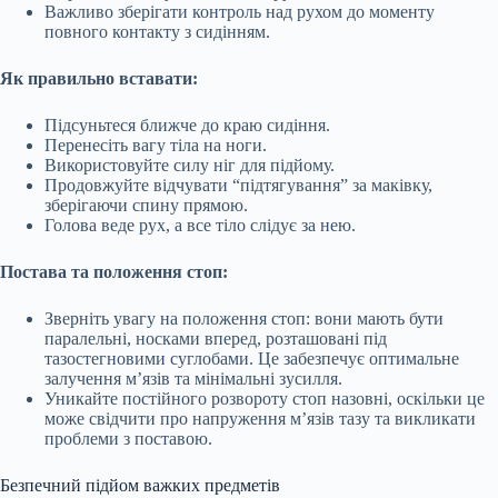
Важливо зберігати контроль над рухом до моменту
повного контакту з сидінням.
Як правильно вставати:
Підсуньтеся ближче до краю сидіння.
Перенесіть вагу тіла на ноги.
Використовуйте силу ніг для підйому.
Продовжуйте відчувати “підтягування” за маківку,
зберігаючи спину прямою.
Голова веде рух, а все тіло слідує за нею.
Постава та положення стоп:
Зверніть увагу на положення стоп: вони мають бути
паралельні, носками вперед, розташовані під
тазостегновими суглобами. Це забезпечує оптимальне
залучення м’язів та мінімальні зусилля.
Уникайте постійного розвороту стоп назовні, оскільки це
може свідчити про напруження м’язів тазу та викликати
проблеми з поставою.
Безпечний підйом важких предметів