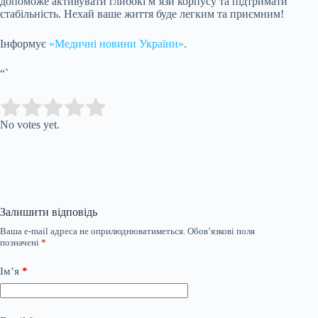
допоможе активувати глибокі м’язи корпусу та підтримати
стабільність. Нехай ваше життя буде легким та приємним!
Інформує
«Медичні новини України»
.
“`
Submit Rating
Rate this item:
No votes yet.
Залишити відповідь
Ваша e-mail адреса не оприлюднюватиметься.
Обов’язкові поля
позначені
*
Ім’я
*