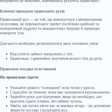
виправити це можливо, навчившись
рухатись правильно!
Ключові принципи правильних рухів
Правильний рух — це той, що виконується з мінімальними
зусиллями, не перевантажує хребет (особливо шийний та
поперековий відділи) та використовує інерцію й природні
повороти тіла.
Для цього необхідно дотримуватися двох основних умов:
Відсутність зайвих напружень у тілі.
Правильне, гармонійне залучення всього тіла до руху.
Правильна посадка та вставання
Як правильно сідати:
Уникайте різкого “плюхання” всім тілом у крісло.
Слідкуйте за спиною: вона має залишатися вертикальною.
Задіюйте руки для підтримки, якщо це необхідно, але
прагніть сідати плавно, без зайвих зусиль.
Уявіть, що нитка тягне вас за маківку вгору – це допоможе
зберегти поставу і полегшить рух.