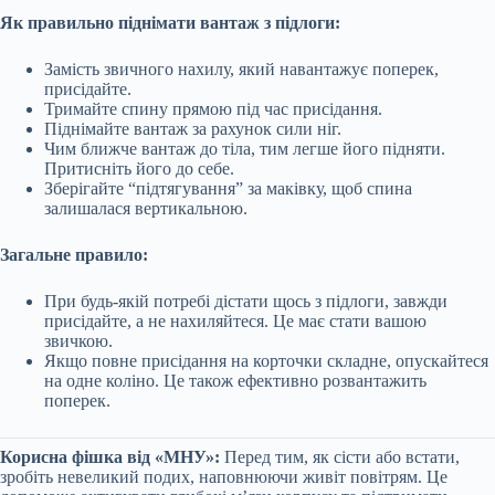
Як правильно піднімати вантаж з підлоги:
Замість звичного нахилу, який навантажує поперек,
присідайте.
Тримайте спину прямою під час присідання.
Піднімайте вантаж за рахунок сили ніг.
Чим ближче вантаж до тіла, тим легше його підняти.
Притисніть його до себе.
Зберігайте “підтягування” за маківку, щоб спина
залишалася вертикальною.
Загальне правило:
При будь-якій потребі дістати щось з підлоги, завжди
присідайте, а не нахиляйтеся. Це має стати вашою
звичкою.
Якщо повне присідання на корточки складне, опускайтеся
на одне коліно. Це також ефективно розвантажить
поперек.
Корисна фішка від «МНУ»:
Перед тим, як сісти або встати,
зробіть невеликий подих, наповнюючи живіт повітрям. Це