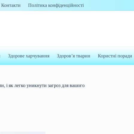
Контакти
Політика конфіденційності
и
Здорове харчування
Здоров’я тварин
Користні поради
ли, і як легко уникнути загроз для вашого