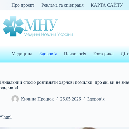
Перейти
Про проект
Реклама та співпраця
КАРТА САЙТУ
до
вмісту
Медицина
Здоров’я
Психологія
Езотерика
Діт
Геніальний спосіб розпізнати харчові помилки, про які ви не зна
здоров’я!
Килина Процюк
26.05.2026
Здоров’я
“`html