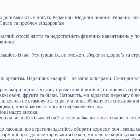
що допомагають у побуті. Редакція «Медичні новини України» зн
 ваги та проблем зі здоров’ям.
идячий спосіб життя та недостатність фізичних навантажень у п
 звички!
шість із нас. Усунувши їх, ви зможете зберегти здоров’я та стру
ш організм. Надлишок калорій – це зайві кілограми. Сьогодні за
рансжири, що містяться у промисловій випічці, становлять серйоз
іжі овочі, фрукти та білки. Натомість, ми віддаємо перевагу біл
а алкоголь не втамовують спрагу, а лише збільшують споживання
ціями, поспішаючи та погано пережовуючи їжу.
оні надто висока.
а на великій кількості олії та солона їжа витісняє з нашого столу
о ласощів, що втратили здатність обирати корисну, хоч і менш см
формації про здорове харчування безліч, ми нею не користуємося