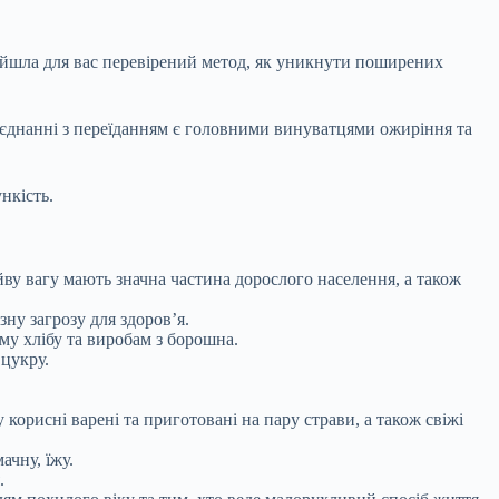
айшла для вас перевірений метод, як уникнути поширених
оєднанні з переїданням є головними
винуватцями ожиріння та
нкість.
йву вагу мають значна частина дорослого населення, а також
ну загрозу для здоров’я.
ому хлібу та виробам з борошна.
 цукру.
 корисні варені та приготовані на пару страви, а також свіжі
ачну, їжу.
.