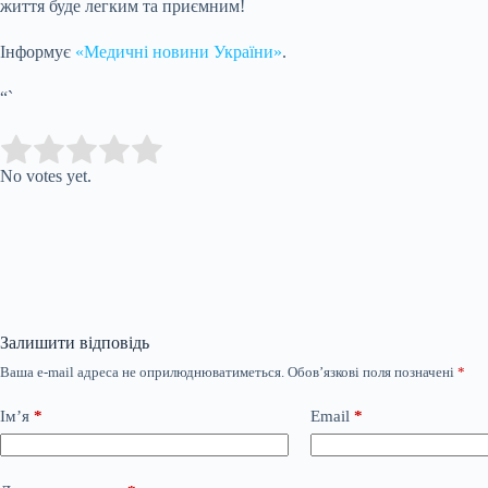
життя буде легким та приємним!
Інформує
«Медичні новини України»
.
“`
Submit Rating
Rate this item:
No votes yet.
Залишити відповідь
Ваша e-mail адреса не оприлюднюватиметься.
Обов’язкові поля позначені
*
Ім’я
*
Email
*