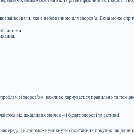
ереїдаємо, незважаючи на вік та рівень фізичної активності. Лю
яви зайвої ваги, яка є небезпечною для здоров’я. Вона може спр
ої системи.
ихання.
роблем зі здоров’ям, важливо харчуватися правильно та помірко
ляйтеся від шкідливих звичок – і будьте здорові та активні!
 наперед. Це допоможе уникнути спонтанних покупок шкідливих 