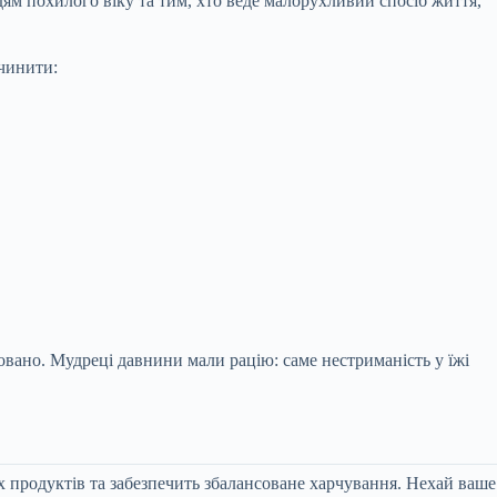
дям похилого віку та тим, хто веде малорухливий спосіб життя,
ичинити:
вано. Мудреці давнини мали рацію: саме нестриманість у їжі
продуктів та забезпечить збалансоване харчування. Нехай ваше