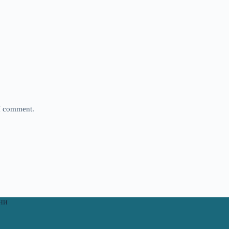
 I comment.
ни