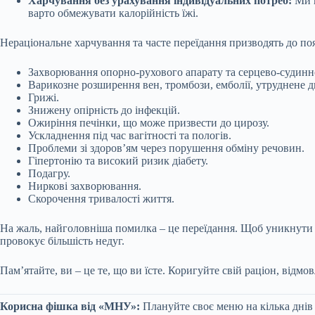
Харчування без урахування індивідуальних потреб:
Ми п
варто обмежувати калорійність їжі.
Нераціональне харчування та часте переїдання призводять до по
Захворювання опорно-рухового апарату та серцево-судинн
Варикозне розширення вен, тромбози, емболії, утруднене д
Грижі.
Знижену опірність до інфекцій.
Ожиріння печінки, що може призвести до цирозу.
Ускладнення під час вагітності та пологів.
Проблеми зі здоров’ям через порушення обміну речовин.
Гіпертонію та високий ризик діабету.
Подагру.
Ниркові захворювання.
Скорочення тривалості життя.
На жаль, найголовніша помилка – це переїдання. Щоб уникнути п
провокує більшість недуг.
Пам’ятайте, ви – це те, що ви їсте. Коригуйте свій раціон, відмов
Корисна фішка від «МНУ»:
Плануйте своє меню на кілька днів