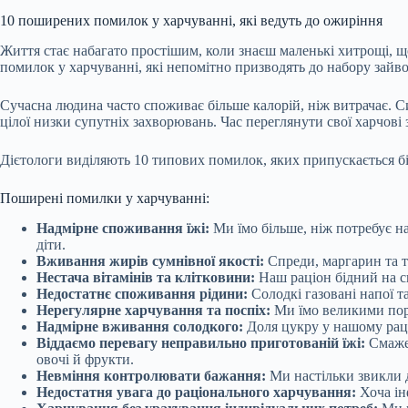
10 поширених помилок у харчуванні, які ведуть до ожиріння
Життя стає набагато простішим, коли знаєш маленькі хитрощі, 
помилок у харчуванні, які непомітно призводять до набору зайвої
Сучасна людина часто споживає більше калорій, ніж витрачає. С
цілої низки супутніх захворювань. Час переглянути свої харчові
Дієтологи виділяють 10 типових помилок, яких припускається біль
Поширені помилки у харчуванні:
Надмірне споживання їжі:
Ми їмо більше, ніж потребує на
діти.
Вживання жирів сумнівної якості:
Спреди, маргарин та т
Нестача вітамінів та клітковини:
Наш раціон бідний на св
Недостатнє споживання рідини:
Солодкі газовані напої т
Нерегулярне харчування та поспіх:
Ми їмо великими пор
Надмірне вживання солодкого:
Доля цукру у нашому раці
Віддаємо перевагу неправильно приготованій їжі:
Смажен
овочі й фрукти.
Невміння контролювати бажання:
Ми настільки звикли д
Недостатня увага до раціонального харчування:
Хоча ін