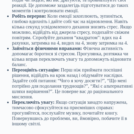
реакції. Це допоможе заздалегідь підготуватися до таких
моментів і контролювати емоції.
Робіть перерви:
Коли емоції захоплюють, зупиніться,
глибоко вдихніть і дайте собі час на відновлення. Навіть
кілька секунд усвідомленого дихання знизять стрес. Якщо
можливо, відійдіть від джерела стресу, подихайте свіжим
повітрям. Спробуйте дихання “квадратом”: вдих на 4
рахунки, затримка на 4, видих на 4, знову затримка на 4.
Займіться фізичними вправами:
Фізична активність
допомагає боротися зі стресом. Прогулянка, розтяжка чи
кілька вправ переключать увагу та допоможуть відновити
баланс.
Переоцініть ситуацію:
Перш ніж приймати поспішні
рішення, відійдіть на крок назад і обдумайте наслідки.
Задайте собі питання: “Чого я хочу досягти?”, “Що мені
потрібно для подолання труднощів?”, “Які є альтернативні
шляхи вирішення?”. Це поверне вас до раціонального
мислення.
Переключіть увагу:
Якщо ситуація занадто напружена,
тимчасово сфокусуйтеся на приємніших справах:
прогуляйтеся, послухайте музику, почитайте книгу.
Повернувшись до проблеми, ви, ймовірно, побачите її в
іншому світлі.