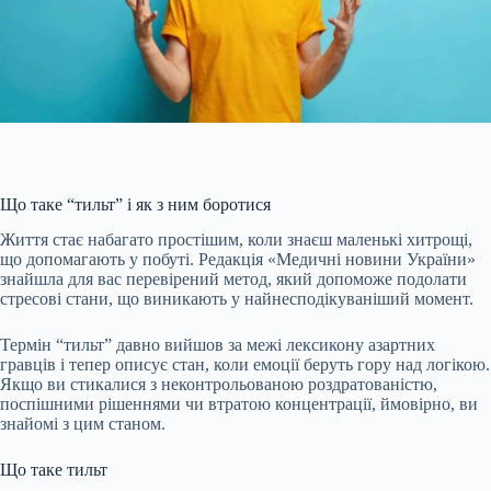
Що таке “тильт” і як з ним боротися
Життя стає набагато простішим, коли знаєш маленькі хитрощі,
що допомагають у побуті. Редакція «Медичні новини України»
знайшла для вас перевірений метод, який допоможе подолати
стресові стани, що виникають у найнесподікуваніший момент.
Термін “тильт” давно вийшов за межі лексикону азартних
гравців і тепер описує стан, коли емоції беруть гору над логікою.
Якщо ви стикалися з неконтрольованою роздратованістю,
поспішними рішеннями чи втратою
концентрації, ймовірно, ви
знайомі з цим станом.
Що таке тильт