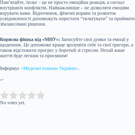
Пам’ятайте, тильт – це не просто емоційна реакція, а сигнал
внутрішніх конфліктів. Найважливіше – не дозволяти емоціям
керувати вами. Відпочинок, фізичні вправи та розвиток
усвідомленості допоможуть перестати “тильтувати” та приймати
збалансовані рішення.
Корисна фішка від «МНУ»:
Записуйте свої думки та емоції у
щоденник. Це допоможе краще зрозуміти себе та свої тригери, а
також відстежити прогрес у боротьбі зі стресом. Нехай ваше
життя буде легким та приємним!
Інформує
«Медичні новини України»
.
“`
Submit Rating
Rate this item:
No votes yet.