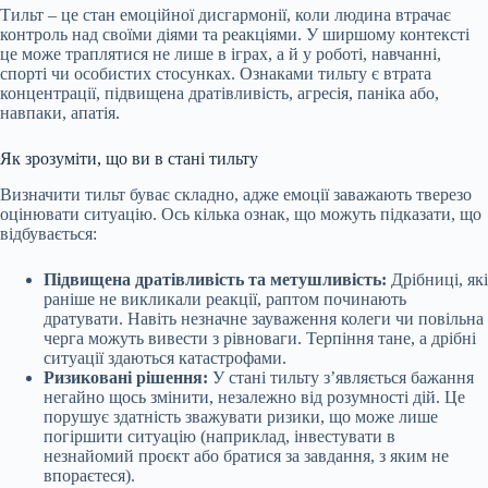
Тильт – це стан емоційної дисгармонії, коли людина втрачає
контроль над своїми діями та реакціями. У ширшому контексті
це може траплятися не лише в іграх, а й у роботі, навчанні,
спорті чи особистих стосунках. Ознаками тильту є втрата
концентрації, підвищена дратівливість, агресія, паніка або,
навпаки, апатія.
Як зрозуміти, що ви в стані тильту
Визначити тильт буває складно, адже емоції заважають тверезо
оцінювати ситуацію. Ось кілька ознак, що можуть підказати, що
відбувається:
Підвищена дратівливість та метушливість:
Дрібниці, які
раніше не викликали реакції, раптом починають
дратувати. Навіть незначне зауваження колеги чи повільна
черга можуть вивести з рівноваги. Терпіння тане, а дрібні
ситуації здаються катастрофами.
Ризиковані рішення:
У стані тильту з’являється бажання
негайно щось змінити, незалежно від розумності дій. Це
порушує здатність зважувати ризики, що може лише
погіршити ситуацію (наприклад, інвестувати в
незнайомий проєкт або братися за завдання, з яким не
впораєтеся).