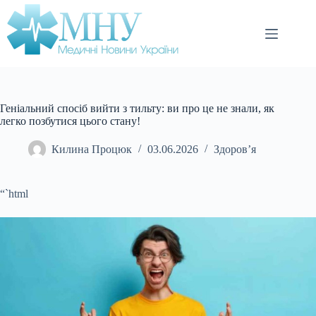
Перейти
до
вмісту
Геніальний спосіб вийти з тильту: ви про це не знали, як
легко позбутися цього стану!
Килина Процюк
03.06.2026
Здоров’я
“`html