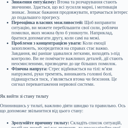
Зниження ентузіазму:
Втома та розчарування стають
звичними. Здається, що всі зусилля марні, і мотивація
зникає. Зникає бажання продовжувати, втрачається інтерес
до подальшого прогресу.
Переоцінка власних можливостей:
Щоб виправити
ситуацію, ви можете перебільшити свої сили, роблячи
помилки, яких можна було б уникнути. Наприклад,
братися допомагати другу, коли самі на межі.
Проблеми з концентрацією уваги:
Коли емоції
захоплюють, зосередитися на справах стає важко.
Завдання, які раніше здавалися легкими, виходять з-під
контролю. Ви не помічаєте важливих деталей, дії стають
неосмисленими, призводячи до ще більших помилок.
Фізична напруга:
Стрес відбивається на тілі: м’язи
напружені, руки тремтять, виникають головні болі,
підвищується тиск, з’являється втома чи безсоння. Це
сигнал перевантаження нервової системи.
Як вийти зі стану тильту
Опинившись у тильті, важливо діяти швидко та правильно. Ось
що допоможе звільнитися від цього стану:
Зрозумійте причину тильту:
Складіть список ситуацій,
подій чи людей, які вас дратують, та проаналізуйте свої