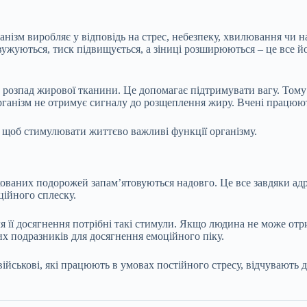
нізм виробляє у відповідь на стрес, небезпеку, хвилювання чи на
ужуються, тиск підвищується, а зіниці розширюються – це все йо
за розпад жирової тканини. Це допомагає підтримувати вагу. Тому
ганізм не отримує сигналу до розщеплення жиру. Вчені працюют
, щоб стимулювати життєво важливі функції організму.
ованих подорожей запам’ятовуються надовго. Це все завдяки адре
ційного сплеску.
 її досягнення потрібні такі стимули. Якщо людина не може отри
х подразників для досягнення емоційного піку.
 військові, які працюють в умовах постійного стресу, відчувають