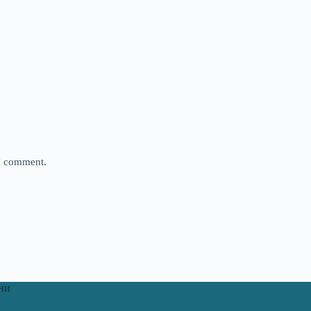
 I comment.
ни