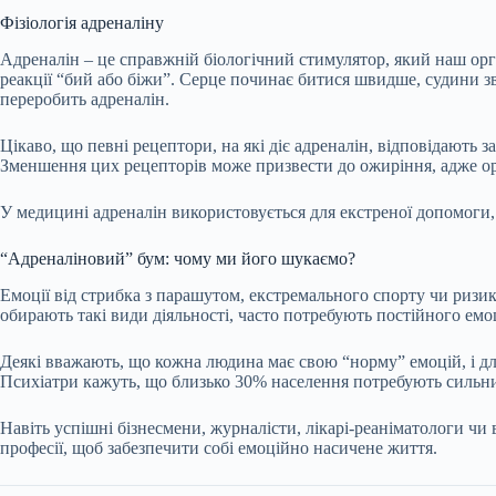
Фізіологія адреналіну
Адреналін – це справжній біологічний стимулятор, який наш орга
реакції
“бий або біжи”. Серце починає битися швидше, судини зв
переробить адреналін.
Цікаво, що певні рецептори, на які діє адреналін, відповідають 
Зменшення цих рецепторів може призвести до ожиріння, адже ор
У медицині адреналін використовується для екстреної допомоги
“Адреналіновий” бум: чому ми його шукаємо?
Емоції від стрибка з парашутом, екстремального спорту чи ризик
обирають такі види діяльності, часто потребують постійного емо
Деякі вважають, що кожна людина має свою “норму” емоцій, і для
Психіатри кажуть, що близько 30% населення потребують сильни
Навіть успішні бізнесмени, журналісти, лікарі-реаніматологи чи
професії, щоб забезпечити собі емоційно насичене життя.