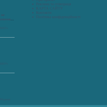
Реклама та співпраця
КАРТА САЙТУ
Контакти
 не
Політика конфіденційності
економить
я «МНУ»
я «МНУ»
 «Медичні