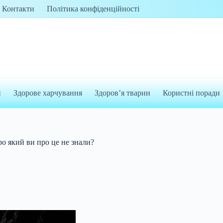
Контакти
Політика конфіденційності
и
Здорове харчування
Здоров’я тварин
Користні поради
ро який ви про це не знали?