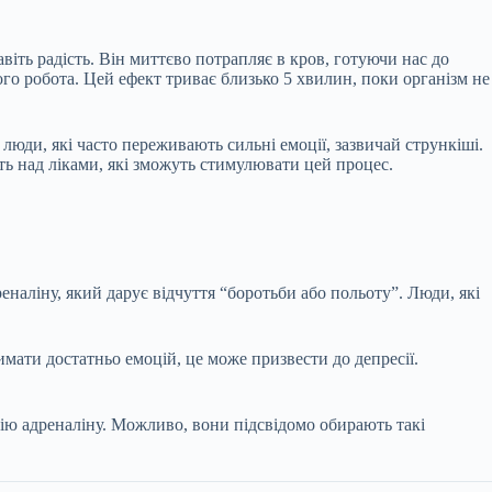
віть радість. Він миттєво потрапляє в кров, готуючи нас до
го робота. Цей ефект триває близько 5 хвилин, поки організм не
 люди, які часто переживають сильні емоції, зазвичай стрункіші.
ь над ліками, які зможуть стимулювати цей процес.
наліну, який дарує відчуття “боротьби або польоту”. Люди, які
мати достатньо емоцій, це може призвести до депресії.
 дію адреналіну. Можливо, вони підсвідомо обирають такі