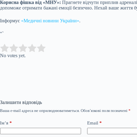
Корисна фішка від «МНУ»:
Прагнете відчути приплив адреналін
допоможе отримати бажані емоції безпечно. Нехай ваше життя б
Інформує
«Медичні новини України»
.
“`
Submit Rating
Rate this item:
No votes yet.
Залишити відповідь
Ваша e-mail адреса не оприлюднюватиметься.
Обов’язкові поля позначені
*
Ім’я
*
Email
*