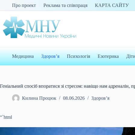
Перейти
Про проект
Реклама та співпраця
КАРТА САЙТУ
до
вмісту
Медицина
Здоров’я
Психологія
Езотерика
Діт
Геніальний спосіб впоратися зі стресом: навіщо нам адреналін, п
Килина Процюк
08.06.2026
Здоров’я
“`html