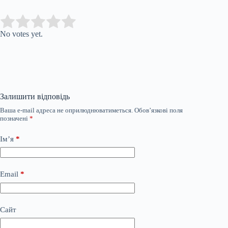
Submit Rating
Rate this item:
No votes yet.
Залишити відповідь
Ваша e-mail адреса не оприлюднюватиметься.
Обов’язкові поля
позначені
*
Ім’я
*
Email
*
Сайт