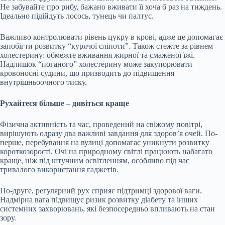
Не забувайте про рибу, бажано вживати її хоча б раз на тиждень.
Ідеально підійдуть лосось, тунець чи палтус.
Важливо контролювати рівень цукру в крові, адже це допомагає
запобігти розвитку “курячої сліпоти”. Також стежте за рівнем
холестерину: обмежте вживання жирної та смаженої їжі.
Надлишок “поганого” холестерину може закупорювати
кровоносні судини, що призводить до підвищення
внутрішньоочного тиску.
Рухайтеся більше – дивіться краще
Фізична активність та час, проведений на свіжому повітрі,
вирішують одразу два важливі завдання для здоров’я очей. По-
перше, перебування на вулиці допомагає уникнути розвитку
короткозорості. Очі на природному світлі працюють набагато
краще, ніж під штучним освітленням, особливо під час
тривалого використання гаджетів.
По-друге, регулярний рух сприяє підтримці здорової ваги.
Надмірна вага підвищує ризик розвитку діабету та інших
системних захворювань, які безпосередньо впливають на стан
зору.