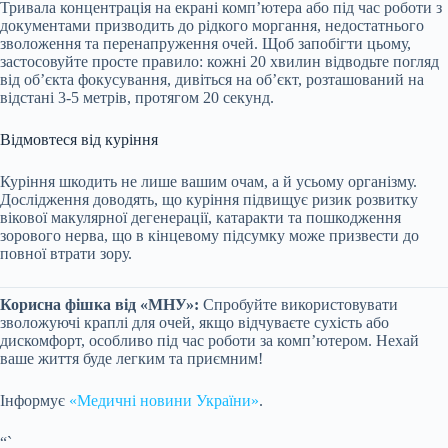
Тривала концентрація на екрані комп’ютера або під час роботи з
документами призводить до рідкого моргання, недостатнього
зволоження та перенапруження очей. Щоб запобігти цьому,
застосовуйте просте правило: кожні 20 хвилин відводьте погляд
від об’єкта фокусування, дивіться на об’єкт, розташований на
відстані 3-5 метрів, протягом 20 секунд.
Відмовтеся від куріння
Куріння шкодить не лише вашим очам, а й усьому організму.
Дослідження доводять, що куріння підвищує ризик розвитку
вікової макулярної дегенерації, катаракти та пошкодження
зорового нерва, що в кінцевому підсумку може призвести до
повної втрати зору.
Корисна фішка від «МНУ»:
Спробуйте використовувати
зволожуючі краплі для очей, якщо відчуваєте сухість або
дискомфорт, особливо під час роботи за комп’ютером. Нехай
ваше життя буде легким та приємним!
Інформує
«Медичні новини України»
.
“`