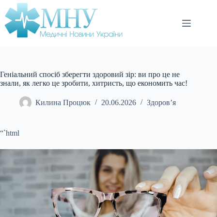
Перейти
до
вмісту
Геніальний спосіб зберегти здоровий зір: ви про це не
знали, як легко це зробити, хитристь, що економить час!
Килина Процюк
20.06.2026
Здоров’я
“`html