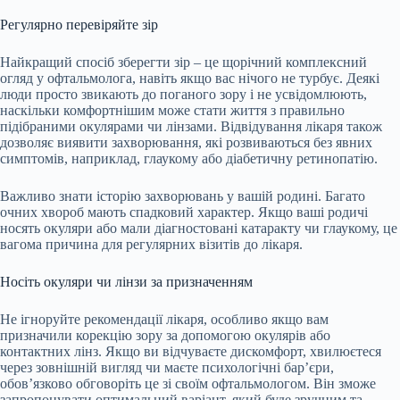
Регулярно перевіряйте зір
Найкращий спосіб зберегти зір – це щорічний комплексний
огляд у офтальмолога, навіть якщо вас нічого не турбує. Деякі
люди просто звикають до поганого зору і не усвідомлюють,
наскільки комфортнішим може стати життя з правильно
підібраними окулярами чи лінзами. Відвідування лікаря також
дозволяє виявити захворювання, які розвиваються без явних
симптомів, наприклад, глаукому або діабетичну ретинопатію.
Важливо знати історію захворювань у вашій родині. Багато
очних хвороб мають спадковий характер. Якщо ваші родичі
носять окуляри або мали діагностовані катаракту чи глаукому, це
вагома причина для регулярних візитів до лікаря.
Носіть окуляри чи лінзи за призначенням
Не ігноруйте рекомендації лікаря, особливо якщо вам
призначили корекцію зору за допомогою окулярів або
контактних лінз. Якщо ви відчуваєте дискомфорт, хвилюєтеся
через зовнішній вигляд чи маєте психологічні бар’єри,
обов’язково обговоріть це зі своїм офтальмологом. Він зможе
запропонувати оптимальний варіант, який буде зручним та