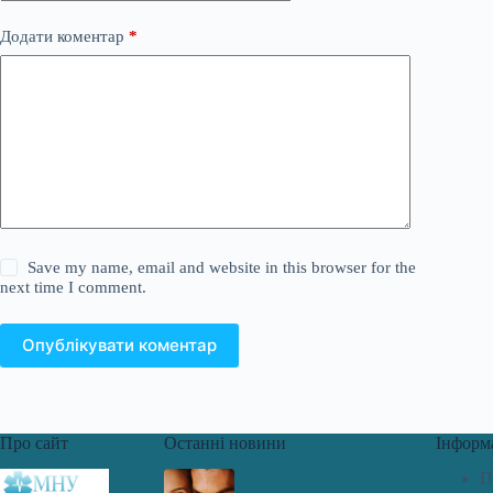
Додати коментар
*
Save my name, email and website in this browser for the
next time I comment.
Опублікувати коментар
Про сайт
Останні новини
Інформ
П