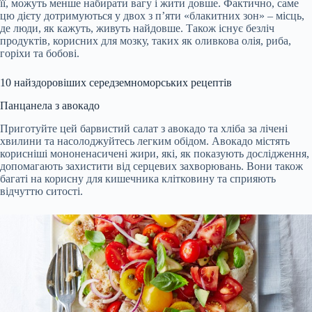
її, можуть менше набирати вагу і жити довше. Фактично, саме
цю дієту дотримуються у двох з п’яти «блакитних зон» – місць,
де люди, як кажуть, живуть найдовше. Також існує безліч
продуктів, корисних для мозку, таких як оливкова олія, риба,
горіхи та бобові.
10 найздоровіших середземноморських рецептів
Панцанела з авокадо
Приготуйте цей барвистий салат з авокадо та хліба за лічені
хвилини та насолоджуйтесь легким обідом. Авокадо містять
корисніші мононенасичені жири, які, як показують дослідження,
допомагають захистити від серцевих захворювань. Вони також
багаті на корисну для кишечника клітковину та сприяють
відчуттю ситості.