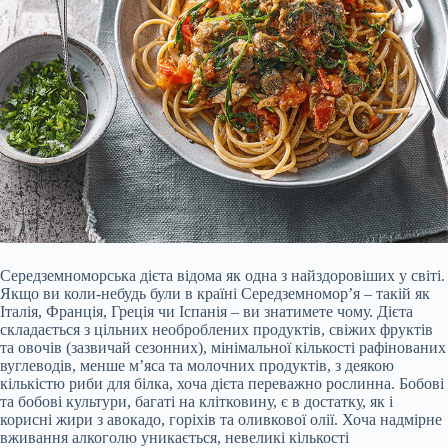
Середземноморська дієта відома як одна з найздоровіших у світі.
Якщо ви коли-небудь були в країні Середземномор’я – такій як
Італія, Франція, Греція чи Іспанія – ви знатимете чому. Дієта
складається з цільних необроблених продуктів, свіжих фруктів
та овочів (зазвичай сезонних), мінімальної кількості рафінованих
вуглеводів, менше м’яса та молочних продуктів, з деякою
кількістю риби для білка, хоча дієта переважно рослинна. Бобові
та бобові культури, багаті на клітковину, є в достатку, як і
корисні жири з авокадо, горіхів та оливкової олії. Хоча надмірне
вживання алкоголю уникається, невеликі кількості