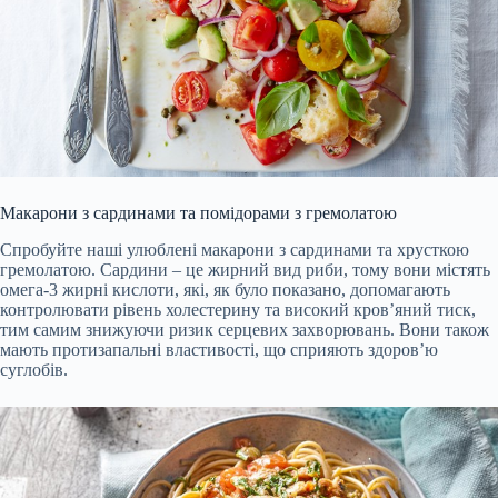
Макарони з сардинами та помідорами з гремолатою
Спробуйте наші улюблені макарони з сардинами та хрусткою
гремолатою. Сардини – це жирний вид риби, тому вони містять
омега-3 жирні кислоти, які, як було показано, допомагають
контролювати рівень холестерину та високий кров’яний тиск,
тим самим знижуючи ризик серцевих захворювань. Вони також
мають протизапальні властивості, що сприяють здоров’ю
суглобів.