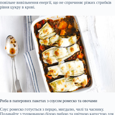
повільне вивільнення енергії, що не спричиняє різких стрибків
рівня цукру в крові.
Риба в паперових пакетах з соусом ромеско та овочами
Соус ромеско готується з перцю, мигдалю, чилі та часнику.
Подавайте з тушкованою білою рибою та цвітною капустою для