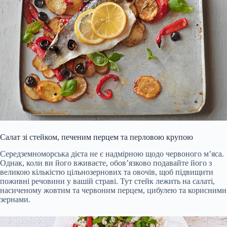
Салат зі стейком, печеним перцем та перловою крупою
Середземноморська дієта не є надмірною щодо червоного м’яса.
Однак, коли ви його вживаєте, обов’язково подавайте його з
великою кількістю цільнозернових та овочів, щоб підвищити
поживні речовини у вашій страві. Тут стейк лежить на салаті,
насиченому жовтим та червоним перцем, цибулею та корисними
зернами.