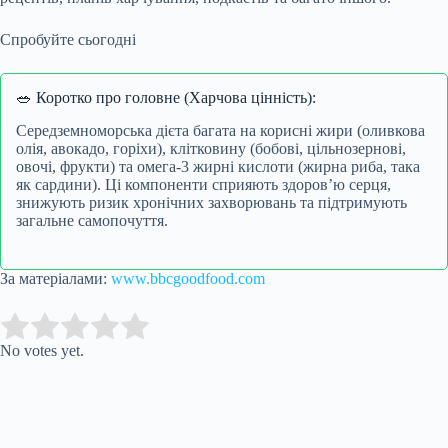
Спробуйте сьогодні
🥗 Коротко про головне (Харчова цінність):
Середземноморська дієта багата на корисні жири (оливкова
олія, авокадо, горіхи), клітковину (бобові, цільнозернові,
овочі, фрукти) та омега-3 жирні кислоти (жирна риба, така
як сардини). Ці компоненти сприяють здоров’ю серця,
знижують ризик хронічних захворювань та підтримують
загальне самопочуття.
За матеріалами:
www.bbcgoodfood.com
Submit Rating
Rate this item:
No votes yet.