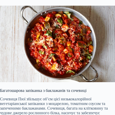
Багатошарова запіканка з баклажанів та сочевиці
Сочевиця Пюї збільшує об’єм цієї низькокалорійної
вегетаріанської запіканки з моцарелою, томатним соусом та
запеченими баклажанами. Сочевиця, багата на клітковину та
чудове джерело рослинного білка, насичує та забезпечує