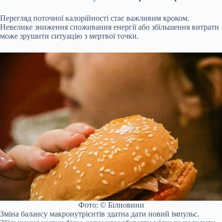
Перегляд поточної калорійності стає важливим кроком.
Невелике зниження споживання енергії або збільшення витрати
може зрушити ситуацію з мертвої точки.
Фото: © Білновини
Зміна балансу макронутрієнтів здатна дати новий імпульс.