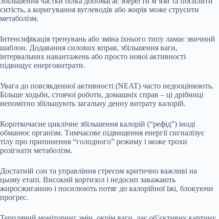
Збільшення частки білка допомагає зберегти м’язи та посилити
ситість, а коригування вуглеводів або жирів може струсити
метаболізм.
Інтенсифікація тренувань або зміна їхнього типу ламає звичний
шаблон. Додавання силових вправ, збільшення ваги,
інтервальних навантажень або просто нової активності
підвищує енерговитрати.
Увага до повсякденної активності (NEAT) часто недооцінюють.
Більше ходьби, стоячої роботи, домашніх справ – ці дрібниці
непомітно збільшують загальну денну витрату калорій.
Короткочасне циклічне збільшення калорій (“рефід”) іноді
обманює організм. Тимчасове підвищення енергії сигналізує
тілу про припинення “голодного” режиму і може трохи
розігнати метаболізм.
Достатній сон та управління стресом критично важливі на
цьому етапі. Високий кортизол і недосип заважають
жиросжиганию і посилюють потяг до калорійної їжі, блокуючи
прогрес.
Терплячий моніторинг змін, окрім ваги, дає об’єктивну картину.