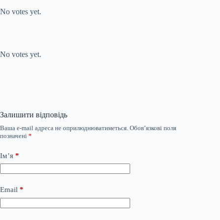
No votes yet.
Submit Rating
Rate this item:
No votes yet.
Залишити відповідь
Ваша e-mail адреса не оприлюднюватиметься.
Обов’язкові поля
позначені
*
Ім’я
*
Email
*