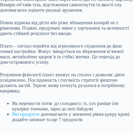
Виміри об’ємів тіла, відстеження самопочуття та якості сну
допомагають оцінити реальні зрушення.
Повна відмова від дієти або різке збільшення калорій не є
рішенням. Плавні, продумані зміни у харчуванні та активності
дають стійкий результат без шкоди.
Плато – сигнал перейти від агресивного схуднення до фази
тонкої настройки. Фокус зміщується на збереження м’язової
маси, метаболічне здоров’я та стійкі звички. Це перехід до
довгострокового успіху.
Розуміння фізіології плато знижує на сполох і дозволяє діяти
усвідомлено. Послідовність і гнучкість стратегії зрештою
долають застій. Терези знову почнуть рухатися в потрібному
напрямку.
Як перемогти потяг до солодкого: ті, хто раніше їли
цукерки тоннами, зараз до них байдужі
Які продукти
допомагають у зниженні рівня цукру крові:
додайте шпинат та ще 7 продуктів
Submit Rating
Rate this item: