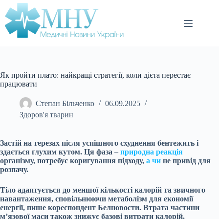
Перейти
до
вмісту
Як пройти плато: найкращі стратегії, коли дієта перестає
працювати
Степан Більченко
06.09.2025
Здоров'я тварин
Застій на терезах після успішного схуднення бентежить і
здається глухим кутом. Ця фаза –
природна реакція
організму, потребує коригування підходу,
а чи
не привід для
розпачу.
Тіло адаптується до меншої кількості калорій та звичного
навантаження, сповільнюючи метаболізм для економії
енергії, пише кореспондент Белновости. Втрата частини
м’язової маси також знижує базові витрати калорій.