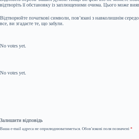
відтворіть її обстановку із заплющеними очима. Цього може вияв
Відтворюйте початкові символи, пов’язані з навколишнім середо
все, ви згадаєте те, що забули.
Submit Rating
Rate this item:
No votes yet.
Submit Rating
Rate this item:
No votes yet.
Залишити відповідь
Ваша e-mail адреса не оприлюднюватиметься.
Обов’язкові поля позначені
*