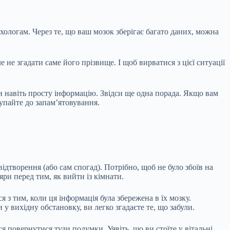
ологам. Через те, що ваш мозок зберігає багато даних, можна
е не згадати саме його прізвище. І щоб вирватися з цієї ситуації
и навіть просту інформацію. Звідси ще одна порада. Якщо вам
тупайте до запам’ятовування.
ідтворення (або сам спогад). Потрібно, щоб не було збоїв на
яри перед тим, як вийти із кімнати.
 з тим, коли ця інформація була збережена в їх мозку.
у вихідну обстановку, ви легко згадаєте те, що забули.
 повернутися туди подумки. Уявіть, що ви стоїте у вітальні,