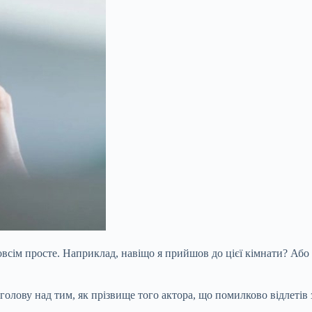
овсім просте. Наприклад, навіщо я прийшов до цієї кімнати? Або
 голову над тим, як прізвище того актора, що помилково відлетів