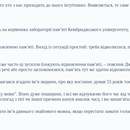
то хто з
нас приходить до нього інтуїтивно. Виявляється, те саме р
ь на керівника лабораторії пам’яті Кембриджського університету
овленню пам’яті. Вихід із ситуації простий: треба відволіктися
же часто ці зусилля блокують відновлення пам’яті, – пояснив Дж
 речі або просто заспокоюємося, пам’ять тут же здатна відновити
магався згадати ім’я людини, про яку востаннє думав 55 років то
у мови”. Воно дуже поширене, і всі ми відчуваємо його час від ч
погад з тієї чи іншої причини кинув виклик часу, і ви запам’ята
дати ім’я давнього знайомого можна, якщо перестати ламати голо