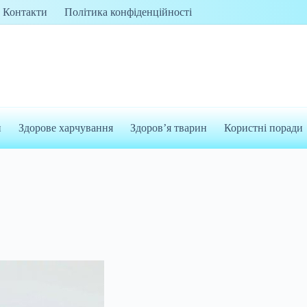
Контакти
Політика конфіденційності
и
Здорове харчування
Здоров’я тварин
Користні поради