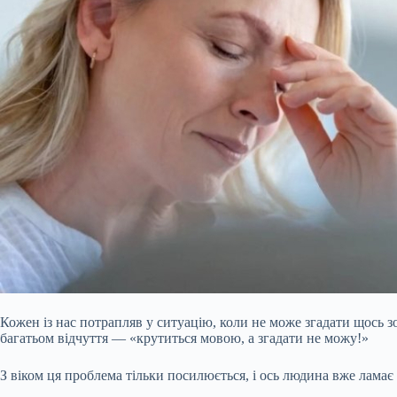
Кожен із нас потрапляв у ситуацію, коли не може згадати щось з
багатьом відчуття — «крутиться мовою, а згадати не можу!»
З віком ця проблема тільки посилюється, і ось людина вже ламає