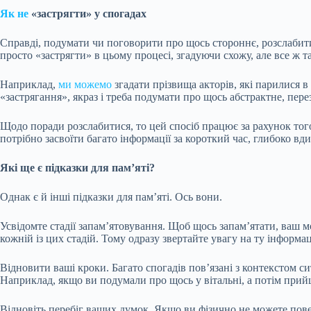
Як не
«застрягти» у спогадах
Справді, подумати чи поговорити про щось стороннє, розслабити
просто «застрягти» в цьому процесі, згадуючи схожу, але все ж т
Наприклад,
ми можемо
згадати прізвища акторів, які парилися в 
«застрягання», якраз і треба подумати про щось абстрактне, пер
Щодо поради розслабитися, то цей спосіб працює за рахунок тог
потрібно засвоїти багато інформації за короткий час, глибоко вди
Які ще є підказки для пам’яті?
Однак є й інші підказки для пам’яті. Ось вони.
Усвідомте стадії запам’ятовування. Щоб щось запам’ятати, ваш мо
кожній із цих стадій. Тому одразу звертайте увагу на ту інформа
Відновити ваші кроки. Багато спогадів пов’язані з контекстом си
Наприклад, якщо ви подумали про щось у вітальні, а потім прийшл
Відновіть перебіг ваших думок. Якщо ви фізично не можете поверн