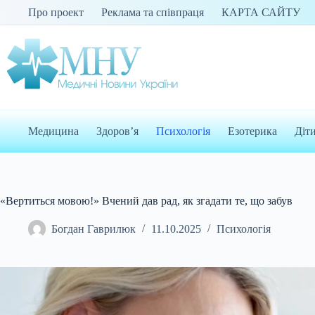
Перейти
Про проект
Реклама та співпраця
КАРТА САЙТУ
до
вмісту
Медицина
Здоров’я
Психологія
Езотерика
Діт
«Вертиться мовою!» Вчений дав рад, як згадати те, що забув
Богдан Гаврилюк
11.10.2025
Психологія