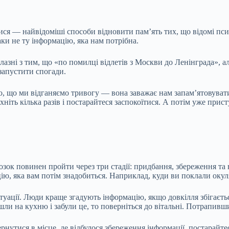
ся — найвідоміші способи відновити пам’ять тих, що відомі псих
аки не ту інформацію, яка нам потрібна.
лазні з тим, що «по помилці відлетів з Москви до Ленінграда», ал
езапустити спогади.
о, що ми відганяємо тривогу — вона заважає нам запам’ятовуват
хніть кілька разів і постарайтеся заспокоїтися. А потім уже прис
зок повинен пройти через три стадії: придбання, збереження та в
цію, яка вам потім знадобиться. Наприклад, куди ви поклали окул
туації. Люди краще згадують інформацію, якщо довкілля збігається
и на кухню і забули це, то поверніться до вітальні. Потрапивши 
утися в місце, де відбулося збереження інформації, постарайтеся