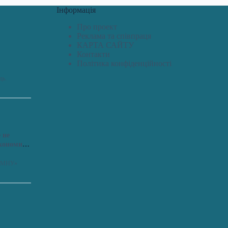
Інформація
Про проект
Реклама та співпраця
КАРТА САЙТУ
Контакти
Політика конфіденційності
дь.
 не
економить
я «МНУ»