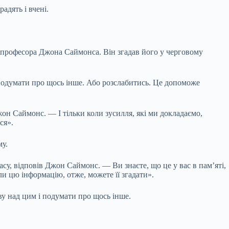
адять і вчені.
, професора Джона Саймонса. Він згадав його у черговому
, подумати про щось інше. Або розслабитись. Це допоможе
он Саймонс. — І тільки коли зусилля, які ми докладаємо,
ся».
му.
асу, відповів Джон Саймонс. — Ви знаєте, що це у вас в пам’яті,
ли цю інформацію, отже, можете її згадати».
ву над цим і подумати про щось інше.