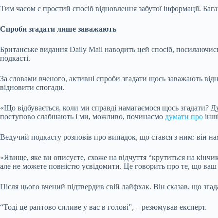
Тим часом є простий спосіб відновлення забутої інформації. Бага
Спроби згадати лише заважають
Британське видання Daily Mail наводить цей спосіб, посилаючис
подкасті.
За словами вченого, активні спроби згадати щось заважають відн
відновити спогади.
«Що відбувається, коли ми справді намагаємося щось згадати? Ду
поступово слабшають і ми, можливо, починаємо
думати про
інші
Ведучий подкасту розповів про випадок, що стався з ним: він на
«Явище, яке ви описуєте, схоже на відчуття “крутиться на кінчик
але не можете повністю усвідомити. Це говорить про те, що ваш с
Після цього вчений підтвердив свій лайфхак. Він сказав, що зга
“Тоді це раптово спливе у вас в голові”, – резюмував експерт.